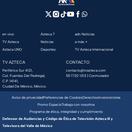
en vivo
Azteca 7
adn Noticias
TV Azteca
Noticias
a más +
Azteca UNO
Deportes
TV Azteca Internacional
TV AZTECA
CONTACTO
Periférico Sur 4121,
contacto@tvazteca.com
Col. Fuentes Del Pedregal,
55 1720 1313
| Conmutador
C.P. 14141,
Ciudad De México, México.
Aviso de privacidad
Preferencias de Cookies
Derechos
Inversionistas
Promo Espacio
Trabaja con nosotros
Programa de ética, integridad y cumplimiento
Defensor de Audiencias y Código de Ética de Televisión Azteca III y
Televisora del Valle de México