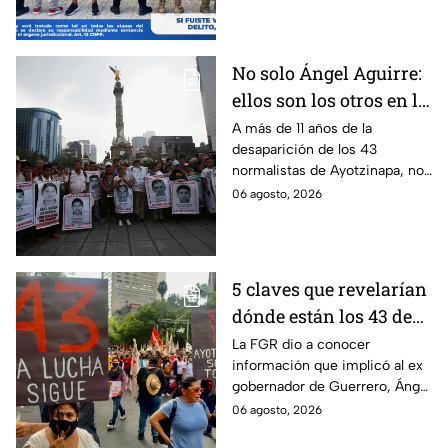
feminicidio.
No solo Ángel Aguirre:
ellos son los otros en la
lupa por el caso
A más de 11 años de la
desaparición de los 43
Ayotzinapa
normalistas de Ayotzinapa, no
se ha conocido el paradero de
06 agosto, 2026
los estudiantes a pesar de las
detenciones por el caso.
5 claves que revelarían
dónde están los 43 de
Ayotzinapa tras
La FGR dio a conocer
información que implicó al ex
captura de Ángel
gobernador de Guerrero, Ángel
Aguirre, ex gobernador
Aguirre, quien fue detenido
06 agosto, 2026
de Guerrero
por su presunta relación con el