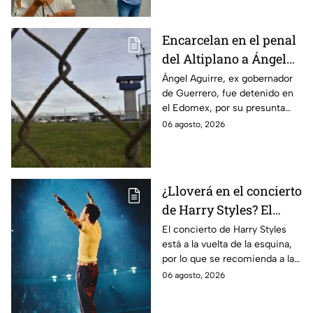
caso Ayotzinapa.
Encarcelan en el penal
del Altiplano a Ángel
Aguirre, ex gobernador
Ángel Aguirre, ex gobernador
de Guerrero, fue detenido en
de Guerrero por caso
el Edomex, por su presunta
Ayotzinapa
participación en la
06 agosto, 2026
desaparición de los 43
normalistas de Ayotzinapa.
¿Lloverá en el concierto
de Harry Styles? El
pronóstico del clima
El concierto de Harry Styles
está a la vuelta de la esquina,
para este viernes en
por lo que se recomienda a las
CDMX
y los fanáticos revisar el clima
06 agosto, 2026
en CDMX antes de salir de
casa.