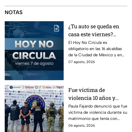
NOTAS
¿Tu auto se queda en
casa este viernes?
Revisa el Hoy No
El Hoy No Circula es
obligatorio en las 16 alcaldías
Circula de este 7 de
de la Ciudad de México y en
agosto
los municipios conurbados del
07 agosto, 2026
Estado de México.
Fue víctima de
violencia 10 años y
hasta ahora detienen al
Paula Fajardo denunció que fue
víctima de violencia durante su
presunto agresor: el
matrimonio que tenía con
caso de Paula Fajardo
Jorge Francisco “N”, quien fue
06 agosto, 2026
detenido por intento de