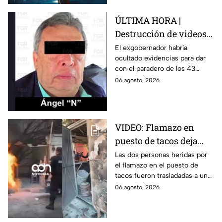
ÚLTIMA HORA |
Destrucción de videos
clave y amenazas a
El exgobernador habría
ocultado evidencias para dar
testigos por parte de
con el paradero de los 43
exgobernador Ángel
estudiantes desaparecidos de
06 agosto, 2026
Aguirre: FGR
Ayotzinapa.
VIDEO: Flamazo en
puesto de tacos deja
dos heridos en CDMX
Las dos personas heridas por
el flamazo en el puesto de
tacos fueron trasladadas a un
hospital para recibir atención
06 agosto, 2026
especializada; su vida no corre
peligro.