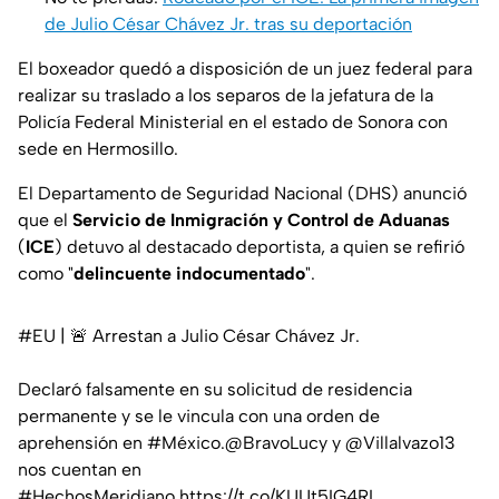
de Julio César Chávez Jr. tras su deportación
El boxeador quedó a disposición de un juez federal para
realizar su traslado a los separos de la jefatura de la
Policía Federal Ministerial en el estado de Sonora con
sede en Hermosillo.
El Departamento de Seguridad Nacional (DHS) anunció
que el
Servicio de Inmigración y Control de Aduanas
(
ICE
) detuvo al destacado deportista, a quien se refirió
como "
delincuente indocumentado
".
#EU
| 🚨 Arrestan a Julio César Chávez Jr.
Declaró falsamente en su solicitud de residencia
permanente y se le vincula con una orden de
aprehensión en
#México
.
@BravoLucy
y
@Villalvazo13
nos cuentan en
#HechosMeridiano
.
https://t.co/KUUt5IG4RL