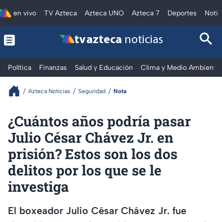
en vivo
TV Azteca
Azteca UNO
Azteca 7
Deportes
Notic
tv azteca
noticias
Política
Finanzas
Salud y Educación
Clima y Medio Ambiente
Azteca Noticias
Seguridad
Nota
¿Cuántos años podría pasar
Julio César Chávez Jr. en
prisión? Estos son los dos
delitos por los que se le
investiga
El boxeador Julio César Chávez Jr. fue