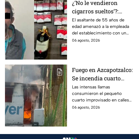
¿‘No le vendieron
cigarros sueltos’?:
Detienen a hombre tras
El asaltante de 55 años de
edad amenazó a la empleada
asaltar una tienda y
del establecimiento con un
llevarse más de 30
arma de fuego, llevándose
06 agosto, 2026
cajetillas en Iztapalapa
cigarros y botellas de alcohol.
Fuego en Azcapotzalco:
Se incendia cuarto
improvisado en la
Las intensas llamas
consumieron el pequeño
Industrial Vallejo;
cuarto improvisado en calles
rompen cadenas para
de Azcapotzalco; bomberos
06 agosto, 2026
combatir las llamas
tuvieron que romper cadenas
para controlar el incendio.