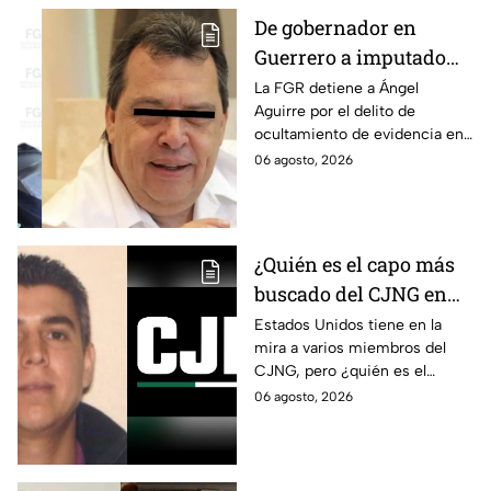
De gobernador en
Guerrero a imputado
por la "Verdad
La FGR detiene a Ángel
Aguirre por el delito de
Histórica"; Así fue como
ocultamiento de evidencia en
Ángel Aguirre obstruyó
el caso Ayotzinapa. Esta es la
06 agosto, 2026
la justicia en caso
línea del tiempo del caso que
Ayotzinapa
ocurrió bajo su gestión en el
estado.
¿Quién es el capo más
buscado del CJNG en
Estados Unidos?
Estados Unidos tiene en la
mira a varios miembros del
CJNG, pero ¿quién es el
miembro más buscado por el
06 agosto, 2026
que ofrecen 25 millones de
dólares?