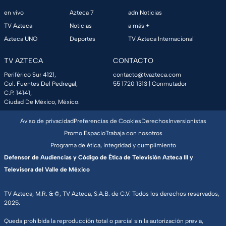
en vivo
Azteca 7
adn Noticias
TV Azteca
Noticias
a más +
Azteca UNO
Deportes
TV Azteca Internacional
TV AZTECA
CONTACTO
Periférico Sur 4121,
contacto@tvazteca.com
Col. Fuentes Del Pedregal,
55 1720 1313
| Conmutador
C.P. 14141,
Ciudad De México, México.
Aviso de privacidad
Preferencias de Cookies
Derechos
Inversionistas
Promo Espacio
Trabaja con nosotros
Programa de ética, integridad y cumplimiento
Defensor de Audiencias y Código de Ética de Televisión Azteca III y
Televisora del Valle de México
TV Azteca, M.R. & ©, TV Azteca, S.A.B. de C.V. Todos los derechos reservados,
2025.
Queda prohibida la reproducción total o parcial sin la autorización previa,