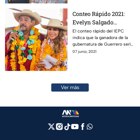
Conteo Rápido 2021:
Evelyn Salgado
alcanzaría gubernatura
El conteo rápido del IEPC
indica que la ganadora de la
por Guerrero
gubernatura de Guerrero sería
Evelyn Salgado, hija de Félix
07 junio, 2021
Salgado Macedonio.
Ver más