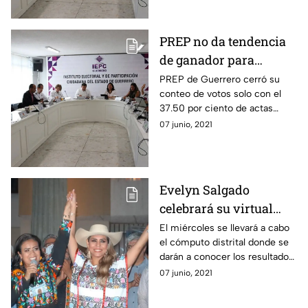
PREP no da tendencia
de ganador para
gubernatura de
PREP de Guerrero cerró su
conteo de votos solo con el
Guerrero
37.50 por ciento de actas
computadas. Miércoles inicia
07 junio, 2021
cómputo distrital.
Evelyn Salgado
celebrará su virtual
triunfo en Guerrero
El miércoles se llevará a cabo
el cómputo distrital donde se
darán a conocer los resultados
de la elección en Guerrero.
07 junio, 2021