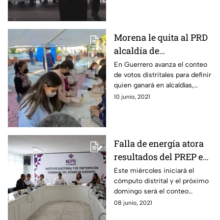
Salgado Macedonio.
Morena le quita al PRD
alcaldía de
Chilpancingo y retiene
En Guerrero avanza el conteo
de votos distritales para definir
Acapulco
quien ganará en alcaldías,
congreso y gubernatura.
10 junio, 2021
Falla de energía atora
resultados del PREP en
Guerrero: IEPC
Este miércoles iniciará el
cómputo distrital y el próximo
domingo será el conteo
estatal.
08 junio, 2021