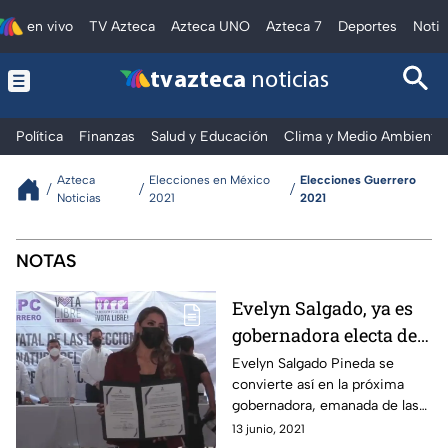
en vivo
TV Azteca
Azteca UNO
Azteca 7
Deportes
Notic
tv azteca
noticias
Política
Finanzas
Salud y Educación
Clima y Medio Ambiente
Azteca
Elecciones en México
Elecciones Guerrero
Noticias
2021
2021
NOTAS
Evelyn Salgado, ya es
gobernadora electa de
Guerrero
Evelyn Salgado Pineda se
convierte así en la próxima
gobernadora, emanada de las
filas de Morena y quien
13 junio, 2021
sustituyó a su padre Félix