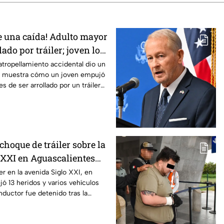
ue una caída! Adulto mayor
ado por tráiler; joven lo
nterrey
atropellamiento accidental dio un
ue muestra cómo un joven empujó
s de ser arrollado por un tráiler
choque de tráiler sobre la
 XXI en Aguascalientes
ridos y destrozos
er en la avenida Siglo XXI, en
jó 13 heridos y varios vehículos
nductor fue detenido tras la