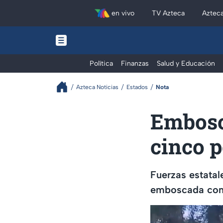
en vivo
TV Azteca
Aztec
Política
Finanzas
Salud y Educación
Azteca Noticias
Estados
Nota
Embosc
cinco 
Fuerzas estatale
emboscada cont