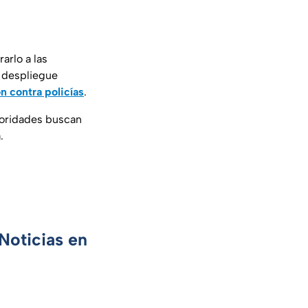
arlo a las
n despliegue
n contra policías
.
utoridades buscan
.
Noticias en