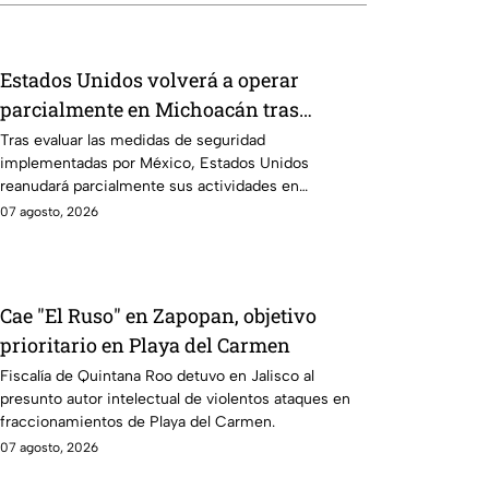
Estados Unidos volverá a operar
parcialmente en Michoacán tras
suspensión por motivos de seguridad
Tras evaluar las medidas de seguridad
implementadas por México, Estados Unidos
reanudará parcialmente sus actividades en
Michoacán a partir del 8 de agosto.
07 agosto, 2026
Cae "El Ruso" en Zapopan, objetivo
prioritario en Playa del Carmen
Fiscalía de Quintana Roo detuvo en Jalisco al
presunto autor intelectual de violentos ataques en
fraccionamientos de Playa del Carmen.
07 agosto, 2026