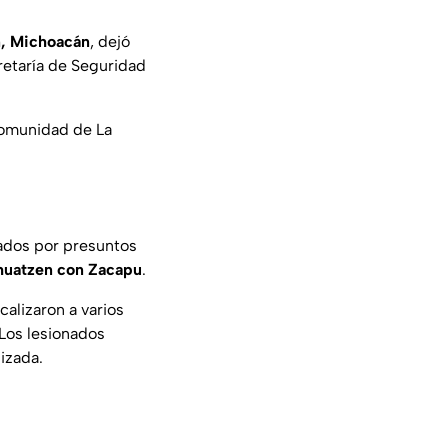
, Michoacán
, dejó
retaría de Seguridad
 comunidad de La
cados por presuntos
huatzen con Zacapu
.
calizaron a varios
 Los lesionados
izada.