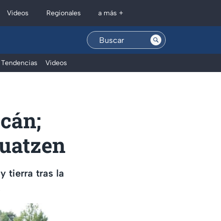
Regionales
Videos
a más +
Tendencias
Videos
cán;
huatzen
 tierra tras la
.