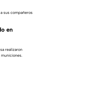
 y a sus compañeros
do en
sa realizaron
y municiones.