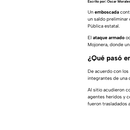
Escrito por:
Oscar Morale
Un
emboscada
contr
un saldo preliminar
Pública estatal.
El
ataque armado
oc
Mojonera, donde un 
¿Qué pasó en
De acuerdo con los 
integrantes de una 
Al sitio acudieron c
agentes heridos y c
fueron trasladados a