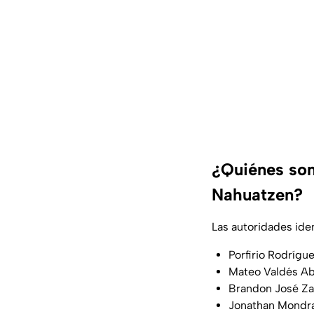
¿Quiénes son
Nahuatzen?
Las autoridades iden
Porfirio Rodrígu
Mateo Valdés A
Brandon José Za
Jonathan Mondra