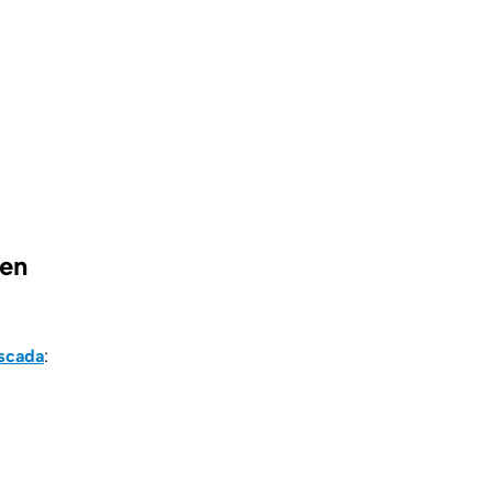
 en
scada
: