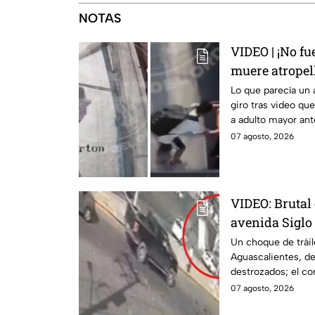
NOTAS
VIDEO | ¡No f
muere atropell
empujó en Mo
Lo que parecía un 
giro tras video q
a adulto mayor ante
en Monterrey.
07 agosto, 2026
VIDEO: Brutal 
avenida Siglo
deja varios he
Un choque de tráil
Aguascalientes, de
destrozados; el co
carambola.
07 agosto, 2026