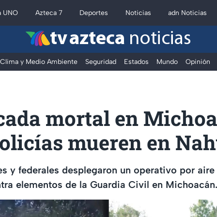
a UNO
Azteca 7
Deportes
Noticias
adn Noticias
tv azteca
noticias
Clima y Medio Ambiente
Seguridad
Estados
Mundo
Opinión
ada mortal en Michoa
policías mueren en Na
s y federales desplegaron un operativo por aire y
ra elementos de la Guardia Civil en Michoacán