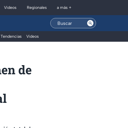
Regionales
Videos
a más +
Tendencias
Videos
men de
al