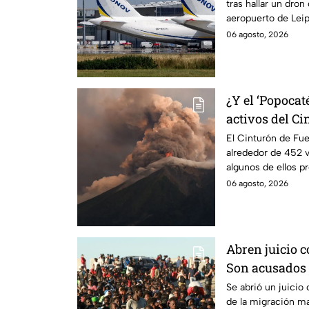
tras hallar un dron
aeropuerto de Leip
ucraniano.
06 agosto, 2026
¿Y el ‘Popocat
activos del C
El Cinturón de Fue
alrededor de 452 v
algunos de ellos p
volcánica.
06 agosto, 2026
Abren juicio c
Son acusados 
más de 70 mil
Se abrió un juicio
de la migración m