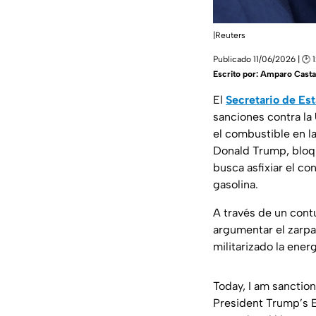
|Reuters
Publicado 11/06/2026 | 🕑 1
Escrito por:
Amparo Cast
El
Secretario de Es
sanciones contra la
el combustible en la
Donald Trump, bloqu
busca asfixiar el co
gasolina.
A través de un contu
argumentar el zarpa
militarizado la ener
Today, I am sancti
President Trump’s E