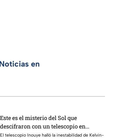
Noticias en
Este es el misterio del Sol que
descifraron con un telescopio en
Hawái: explica las tormentas solares
El telescopio Inouye halló la inestabilidad de Kelvin-