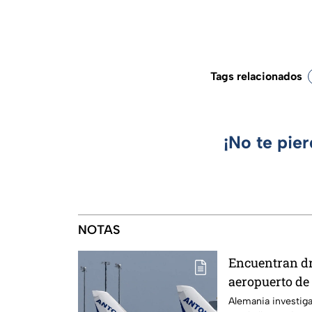
Tags relacionados
¡No te pie
NOTAS
Encuentran d
aeropuerto de
falla técnica
Alemania investiga