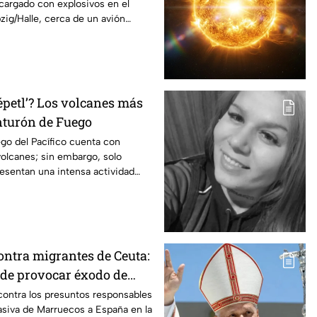
 cargado con explosivos en el
zig/Halle, cerca de un avión
épetl’? Los volcanes más
inturón de Fuego
go del Pacífico cuenta con
olcanes; sin embargo, solo
resentan una intensa actividad
ontra migrantes de Ceuta:
de provocar éxodo de
 personas
 contra los presuntos responsables
asiva de Marruecos a España en la