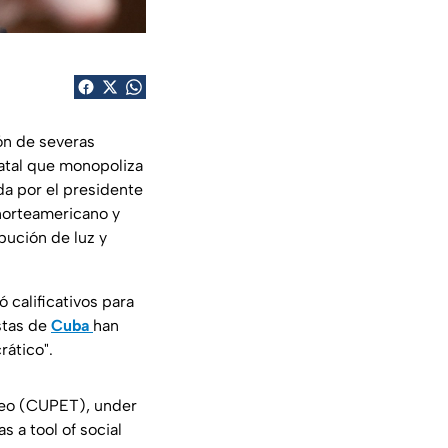
ión de severas
tatal que monopoliza
da por el presidente
 norteamericano y
ibución de luz y
 calificativos para
stas de
Cuba
han
rático"
.
leo (CUPET), under
 a tool of social