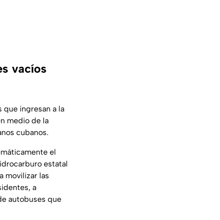
es vacíos
s que ingresan a la
en medio de la
anos cubanos.
emáticamente el
idrocarburo estatal
a movilizar las
sidentes, a
a de autobuses que