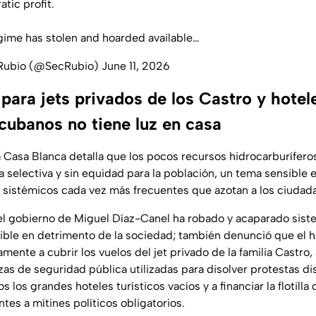
atic profit.
gime has stolen and hoarded available…
 Rubio (@SecRubio)
June 11, 2026
para jets privados de los Castro y hotel
cubanos no tiene luz en casa
la Casa Blanca detalla que los pocos recursos hidrocarburífero
a selectiva y sin equidad para la población, un tema sensible 
 sistémicos cada vez más frecuentes que azotan a los ciudad
el gobierno de Miguel Díaz-Canel ha robado y acaparado sist
ble en detrimento de la sociedad; también denunció que el h
amente a cubrir los vuelos del jet privado de la familia Castro, 
rzas de seguridad pública utilizadas para disolver protestas di
los grandes hoteles turísticos vacíos y a financiar la flotill
ntes a mítines políticos obligatorios.