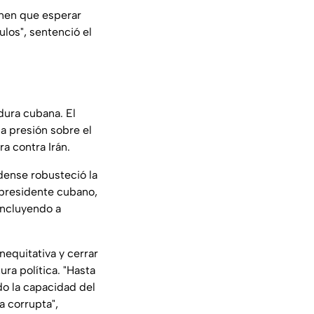
enen que esperar
ulos"
, sentenció el
dura cubana. El
a presión sobre el
a contra Irán.
dense robusteció la
 presidente cubano,
incluyendo a
nequitativa y cerrar
ura política.
"Hasta
do la capacidad del
a corrupta"
,