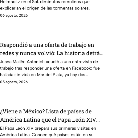
Helmholtz en el Sol: diminutos remolinos que
que afectan a la Tierra
explicarían el origen de las tormentas solares.
06 agosto, 2026
Respondió a una oferta de trabajo en
redes y nunca volvió: La historia detrás
del feminicidio de Juana Mailén
Juana Mailén Antonich acudió a una entrevista de
trabajo tras responder una oferta en Facebook; fue
Antonich
hallada sin vida en Mar del Plata; ya hay dos
detenidos por feminicidio.
05 agosto, 2026
¿Viene a México? Lista de países de
América Latina que el Papa León XIV
visitará
El Papa León XIV prepara sus primeras visitas en
América Latina. Conoce qué países están en su