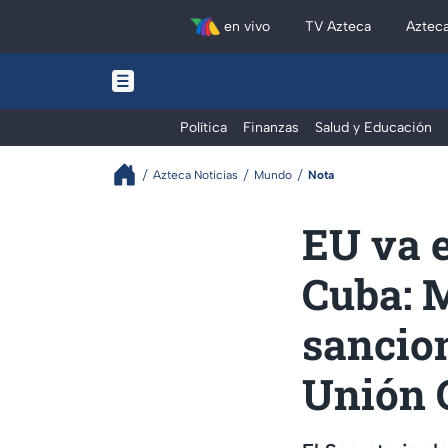
en vivo
TV Azteca
Aztec
Política
Finanzas
Salud y Educación
Azteca Noticias
Mundo
Nota
EU va e
Cuba: 
sancion
Unión 