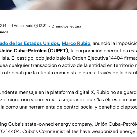
2:14
| Actualizado 🕑 12:31
2 minutos lectura
añeda
tado de los Estados Unidos
,
Marco Rubio
, anunció la imposic
Unión Cuba-Petróleo (CUPET)
, la corporación energética es
 isla. El castigo, cobijado bajo la Orden Ejecutiva 14404 firma
ea cualquier transacción o activo de la entidad en territorio
ntrol social que la cúpula comunista ejerce a través de la distr
ndente mensaje en la plataforma digital X, Rubio no se guardó
zo migratorio y comercial, asegurando que
"las élites comuni
gía como una herramienta de control social y beneficio cleptoc
oning Cuba’s state-owned energy company, Unión Cuba-Petró
O 14404. Cuba’s Communist elites have weaponized energy as