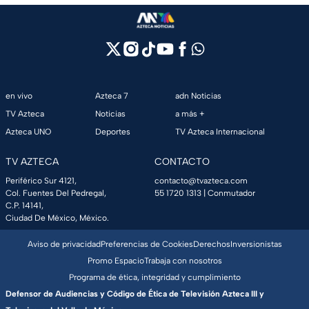
en vivo
Azteca 7
adn Noticias
TV Azteca
Noticias
a más +
Azteca UNO
Deportes
TV Azteca Internacional
TV AZTECA
CONTACTO
Periférico Sur 4121,
contacto@tvazteca.com
Col. Fuentes Del Pedregal,
55 1720 1313
| Conmutador
C.P. 14141,
Ciudad De México, México.
Aviso de privacidad
Preferencias de Cookies
Derechos
Inversionistas
Promo Espacio
Trabaja con nosotros
Programa de ética, integridad y cumplimiento
Defensor de Audiencias y Código de Ética de Televisión Azteca III y