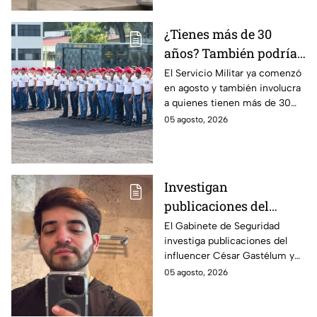
¿Tienes más de 30
años? También podrías
tener que hacer el
El Servicio Militar ya comenzó
en agosto y también involucra
Servicio Militar 2026 si
a quienes tienen más de 30
saliste sorteado en
años. Conoce quiénes deben
05 agosto, 2026
agosto
presentarse y en qué casos
aplica esta obligación.
Investigan
publicaciones del
influencer César
El Gabinete de Seguridad
investiga publicaciones del
Gastélum por alusión a
influencer César Gastélum y
"La Mayiza"
analiza videos tras su
05 agosto, 2026
asesinato durante una
transmisión en vivo en
Culiacán.