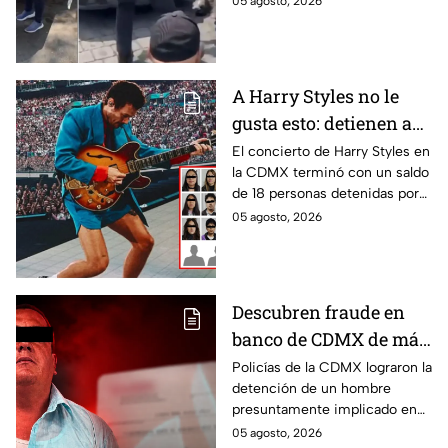
05 agosto, 2026
a su dueña
policías de tránsito y
entregado a su dueña.
A Harry Styles no le
gusta esto: detienen a
18 tras concierto en
El concierto de Harry Styles en
la CDMX terminó con un saldo
CDMX
de 18 personas detenidas por
policías, quienes los esposaron
05 agosto, 2026
y presentaron ante las
autoridades.
Descubren fraude en
banco de CDMX de más
de 400 mil pesos con
Policías de la CDMX lograron la
detención de un hombre
un cheque falso
presuntamente implicado en
un intento de fraude para
05 agosto, 2026