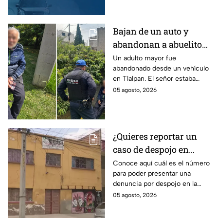
Bajan de un auto y
abandonan a abuelito
de 83 años en CDMX
Un adulto mayor fue
abandonado desde un vehículo
con demencia senil
en Tlalpan. El señor estaba
desorientado y la ayuda de
05 agosto, 2026
vecinos permitió que fuera
rescatado por la policía de
CDMX.
¿Quieres reportar un
caso de despojo en
CDMX? El número que
Conoce aquí cuál es el número
para poder presentar una
tienes que marcar y lo
denuncia por despojo en la
que tienes que hacer
CDMX y qué hacer si eres
05 agosto, 2026
víctima de este delito que se
castiga con cárcel.