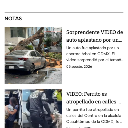
NOTAS
Sorprendente VIDEO de
auto aplastado por un
árbol en CDMX: así fue
Un auto fue aplastado por un
enorme árbol en CDMX. El
el momento exacto
video sorprendió por el tamaño
del árbol que dejó destruido el
05 agosto, 2026
vehículo en la alcaldía Benito
Juárez.
VIDEO: Perrito es
atropellado en calles de
la alcaldía
Un perrito fue atropellado en
calles del Centro en la alcaldía
Cuauhtémoc; policías
Cuauhtémoc de la CDMX; fue
lo rescatan y entregan
rescatado y resguardado por