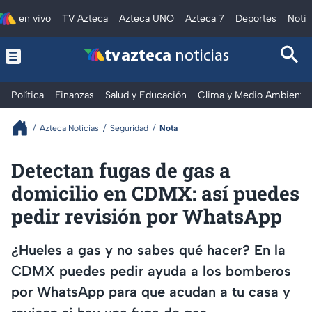
en vivo
TV Azteca
Azteca UNO
Azteca 7
Deportes
Notic
tv azteca
noticias
Política
Finanzas
Salud y Educación
Clima y Medio Ambiente
Azteca Noticias
Seguridad
Nota
Detectan fugas de gas a
domicilio en CDMX: así puedes
pedir revisión por WhatsApp
¿Hueles a gas y no sabes qué hacer? En la
CDMX puedes pedir ayuda a los bomberos
por WhatsApp para que acudan a tu casa y