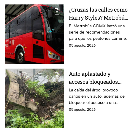
¿Cruzas las calles como
Harry Styles? Metrobús
lanza
El Metrobús CDMX lanzó una
serie de recomendaciones
recomendaciones de
para que los peatones caminen
seguridad para
y crucen las calles con
05 agosto, 2026
peatones en CDMX
seguridad; te compartimos los
consejos.
Auto aplastado y
accesos bloqueados:
Cae gigantesco árbol en
La caída del árbol provocó
daños en un auto, además de
calles de la GAM y deja
bloquear el acceso a una
graves daños
unidad habitacional en la
05 agosto, 2026
Gustavo A. Madero (GAM); así
fue el accidente.