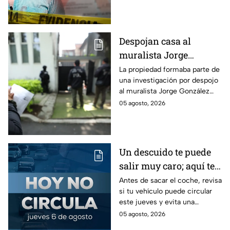
conseguir el dinero con un
cheque falso.
Despojan casa al
muralista Jorge
González Camarena en
La propiedad formaba parte de
una investigación por despojo
la Del Valle y la
al muralista Jorge González
recupera| FOTOS
Camarena por un predio en la
05 agosto, 2026
colonia del Valle, alcaldía
Benito Juárez.
Un descuido te puede
salir muy caro; aquí te
contamos cómo queda
Antes de sacar el coche, revisa
si tu vehículo puede circular
el Hoy No Circula para
este jueves y evita una
este jueves
sanción que puede afectar tu
05 agosto, 2026
bolsillo.