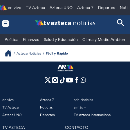
en vivo
TV Azteca
Azteca UNO
Azteca 7
Deportes
Notic
tv azteca
noticias
Política
Finanzas
Salud y Educación
Clima y Medio Ambiente
Azteca Noticias
Fácil y Rápido
en vivo
Azteca 7
adn Noticias
TV Azteca
Noticias
a más +
Azteca UNO
Deportes
TV Azteca Internacional
TV AZTECA
CONTACTO