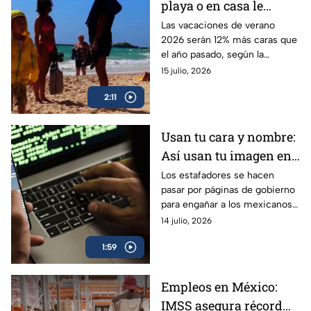
playa o en casa le
costarán más caro a tu
Las vacaciones de verano
2026 serán 12% más caras que
cartera
el año pasado, según la
ANPEC; afecta el presupuesto
15 julio, 2026
familiar en cualquier tipo de
2:11
actividad recreativa.
Usan tu cara y nombre:
Así usan tu imagen en
redes sociales para
Los estafadores se hacen
pasar por páginas de gobierno
hacer fraudes en
para engañar a los mexicanos y
México
quitarles su dinero; esta es la
14 julio, 2026
historia de Nicté Ha, víctima
1:59
del robo de identidad.
Empleos en México:
IMSS asegura récord