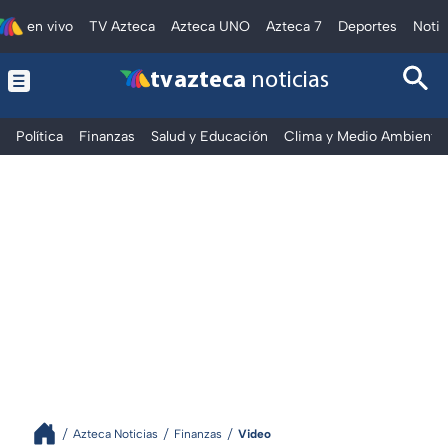
en vivo
TV Azteca
Azteca UNO
Azteca 7
Deportes
Notic
tv azteca
noticias
Política
Finanzas
Salud y Educación
Clima y Medio Ambiente
Azteca Noticias
Finanzas
Video