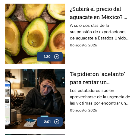
¿Subirá el precio del
aguacate en México? El
impacto tras el frenar
A solo dos días de la
suspensión de exportaciones
los envíos a Estados
de aguacate a Estados Unidos,
Unidos
se han acumulado más de 300
06 agosto, 2026
millones de pérdidas, pero
1:20
¿qué pasará con su precio?
Te pidieron ‘adelanto’
para rentar un
departamento en
Los estafadores suelen
aprovecharse de la urgencia de
CDMX? Así roban tu
las víctimas por encontrar una
dinero con las falsas
nueva casa o departamento
05 agosto, 2026
rentas en redes
para robar su dinero y datos
sociales
2:01
personales.