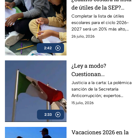
de útiles de la SEP?
Adquirir los materiales
Completar la lista de útiles
escolares para el ciclo 2026-
escolares será más caro
2027 será un 20% más alto,
este ciclo 2026-2027
por lo que las familias
26 julio, 2026
mexicanas comienzan a
2:42
comprar de poco a poco.
¿Ley a modo?
Cuestionan
incongruencia de la
Justicia a la carta: La polémica
sanción de la Secretaría
Secretaría
Anticorrupción; expertos
Anticorrupción tras
señalan como incongruente
15 julio, 2026
multa a la Femexfut
2:33
Vacaciones 2026 en la