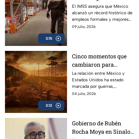
histórico, pero
El IMSS asegura que México
alcanzó un récord histórico de
encuesta revela
empleos formales y mejores
condiciones laborales
salarios, mientras cifras del
09 julio, 2026
críticas
INEGI reflejan renuncias,
3:15
precariedad e informalidad.
Cinco momentos que
cambiaron para
siempre la relación
La relación entre México y
Estados Unidos ha estado
entre México y Estados
marcada por guerras,
Unidos
migración y comercio. Estos
04 julio, 2026
cinco momentos explican
3:12
cómo evolucionó su historia.
Gobierno de Rubén
Rocha Moya en Sinaloa