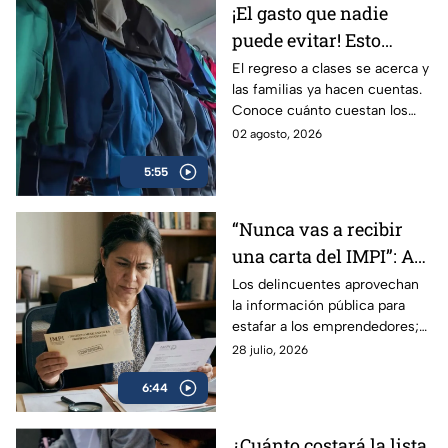
¡El gasto que nadie
puede evitar! Esto
gastarán las familias
El regreso a clases se acerca y
las familias ya hacen cuentas.
mexicanas por el
Conoce cuánto cuestan los
regreso a clases 2026
uniformes, dónde buscan
02 agosto, 2026
ahorrar y por qué recomiendan
5:55
comprar.
“Nunca vas a recibir
una carta del IMPI”: Así
operan las estafas para
Los delincuentes aprovechan
la información pública para
“renovar tu marca” en
estafar a los emprendedores;
México; consejos para
les envían una carta
28 julio, 2026
protegerse
notificándoles que deben
6:44
pagar para renovar su marca.
¿Cuánto costará la lista