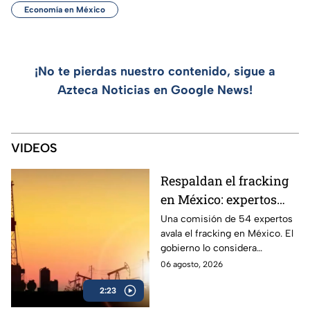
Economía en México
¡No te pierdas nuestro contenido, sigue a
Azteca Noticias en Google News!
VIDEOS
Respaldan el fracking
en México: expertos
avalan su viabilidad en
Una comisión de 54 expertos
avala el fracking en México. El
el noreste del país
gobierno lo considera
seguridad nacional ante el
06 agosto, 2026
alarmante aumento de
2:23
importación de gas natural.