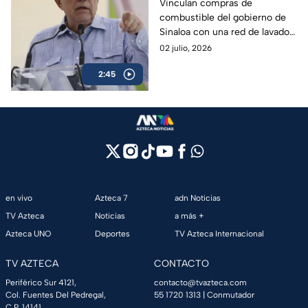
compró combustible a
Vinculan compras de
combustible del gobierno de
empresa ligada al
Sinaloa con una red de lavado
CJNG
de dinero y huachicol fiscal al
02 julio, 2026
servicio del Cártel Jalisco
2:45
Nueva Generación.
en vivo
Azteca 7
adn Noticias
TV Azteca
Noticias
a más +
Azteca UNO
Deportes
TV Azteca Internacional
TV AZTECA
CONTACTO
Periférico Sur 4121,
contacto@tvazteca.com
Col. Fuentes Del Pedregal,
55 1720 1313
| Conmutador
C.P. 14141,