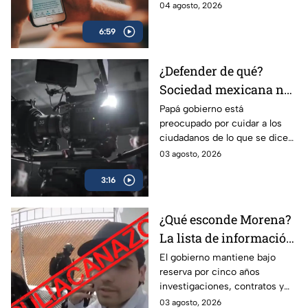
sociales, pues lo que se quiere
04 agosto, 2026
comunicación en
es el control de la narrativa
México
6:59
pública de México.
¿Defender de qué?
Sociedad mexicana no
necesita lineamientos
Papá gobierno está
preocupado por cuidar a los
para saber qué ver en
ciudadanos de lo que se dice
los medios
en los medios, pero esta
03 agosto, 2026
regulación debe quedar en
3:16
manos de las mismas
audiencias.
¿Qué esconde Morena?
La lista de información
que el gobierno
El gobierno mantiene bajo
reserva por cinco años
mantiene bajo llave
investigaciones, contratos y
obras públicas. Especialistas
03 agosto, 2026