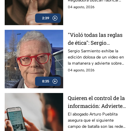
Reguladora buscan fabricar
autocensura y controlar los
04 agosto, 2026
contenidos informativos bajo
2:39
el poder estatal.
"Violó todas las reglas
de ética": Sergio
Sarmiento responde a
Sergio Sarmiento exhibe la
edición dolosa de un video en
la mañanera tras video
la mañanera y advierte sobre
editado
los peligros de la censura
04 agosto, 2026
oficial.
8:35
Quieren el control de la
información: Advierten
riesgos por nuevos
El abogado Arturo Pueblita
asegura que el siguiente
lineamiento para
campo de batalla son las redes
medios de