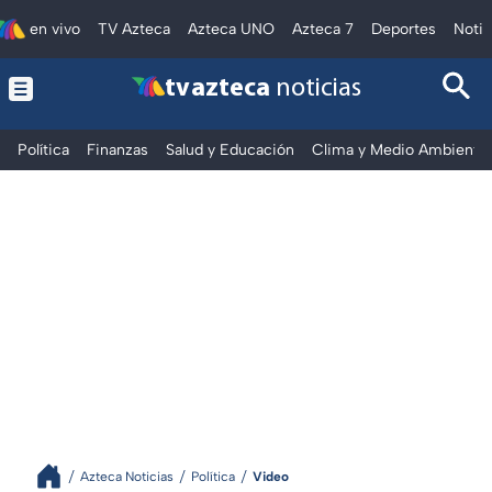
en vivo
TV Azteca
Azteca UNO
Azteca 7
Deportes
Notic
tv azteca
noticias
Política
Finanzas
Salud y Educación
Clima y Medio Ambiente
Azteca Noticias
Política
Video