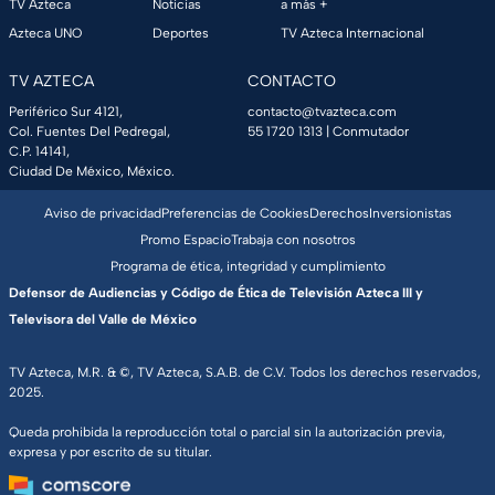
TV Azteca
Noticias
a más +
Azteca UNO
Deportes
TV Azteca Internacional
TV AZTECA
CONTACTO
Periférico Sur 4121,
contacto@tvazteca.com
Col. Fuentes Del Pedregal,
55 1720 1313
| Conmutador
C.P. 14141,
Ciudad De México, México.
Aviso de privacidad
Preferencias de Cookies
Derechos
Inversionistas
Promo Espacio
Trabaja con nosotros
Programa de ética, integridad y cumplimiento
Defensor de Audiencias y Código de Ética de Televisión Azteca III y
Televisora del Valle de México
TV Azteca, M.R. & ©, TV Azteca, S.A.B. de C.V. Todos los derechos reservados,
2025.
Queda prohibida la reproducción total o parcial sin la autorización previa,
expresa y por escrito de su titular.