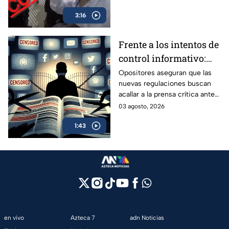
advierten riesgos para la
3:16
transparencia y la rendición de
cuentas.
Frente a los intentos de
control informativo:
Oposición alza la voz
Opositores aseguran que las
nuevas regulaciones buscan
contra la censura y la
acallar a la prensa crítica ante
pérdida de la narrativa
la pérdida de la narrativa oficial.
03 agosto, 2026
1:43
en vivo
Azteca 7
adn Noticias