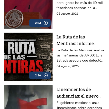
pero ignora las más de 110 mil
rasero del gobierno
falsedades soltadas en la
federal
mañanera. Recordamos las
05 agosto, 2026
más descaradas.
2:23
La Ruta de las
Mentiras: informe
acusa más de 100 mil
La Ruta de las Mentiras analiza
las mañaneras de AMLO; Luis
falsedades en las
Estrada asegura que detectó
mañaneras de AMLO
más de 100 mil afirmaciones
04 agosto, 2026
falsas, engañosas o sin
2:36
comprobar durante su sexenio.
Lineamientos de
audiencias: el nuevo
mecanismo del
El gobierno mexicano lanza
lineamientos sobre derechos