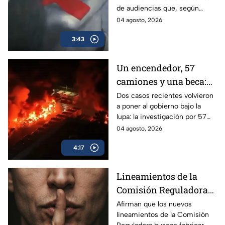
gobierno para censurar
de audiencias que, según
medios y blindar la
críticos, no protegen al
04 agosto, 2026
corrupción en México
ciudadano sino que blindan al
3:43
morenismo y censuran
denuncias de corrupción,
ineptitud y vínculos con el
Un encendedor, 57
crimen organizado.
camiones y una beca:
las polémicas que
Dos casos recientes volvieron
a poner al gobierno bajo la
persiguen al gobierno
lupa: la investigación por 57
camiones incendiados y la
04 agosto, 2026
promoción de la beca Rita
4:17
Cetina.
Lineamientos de la
Comisión Reguladora
buscan silenciar a TV
Afirman que los nuevos
lineamientos de la Comisión
Azteca