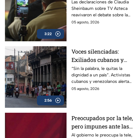
Reviven frase de López
Las declaraciones de Claudia
Sheinbaum sobre TV Azteca
Portillo tras dichos del
reavivaron el debate sobre la
gobierno de México
publicidad oficial y recordaron
05 agosto, 2026
la histórica frase de José
3:22
López Portillo de 1982.
Voces silenciadas:
Exiliados cubanos y
venezolanos alertan
“Sin la palabra, le quitas la
dignidad a un país”. Activistas
sobre la pérdida de
cubanos y venezolanos alertan
libertades en México
sobre el avance del
05 agosto, 2026
autoritarismo en México.
2:56
Preocupados por la tele,
pero impunes ante las
mentiras: El doble
Al gobierno le preocupa la tele,