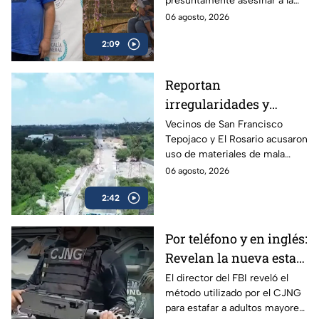
presuntamente asesinar a la
multihomicidio en
familia de su expareja en
06 agosto, 2026
Saltillo
Saltillo; pretendía huir a EU con
2:09
su hijo.
Reportan
irregularidades y
posible desvío de
Vecinos de San Francisco
Tepojaco y El Rosario acusaron
recursos en obras
uso de materiales de mala
viales de Cuautitlán
calidad en una obra de 23
06 agosto, 2026
Izcalli, Edomex
millones de pesos que lleva 20
2:42
años inconclusa en Cuautitlán
Izcalli, Edomex.
Por teléfono y en inglés:
Revelan la nueva estafa
del CJNG a adultos
El director del FBI reveló el
método utilizado por el CJNG
mayores de Estados
para estafar a adultos mayores
Unidos