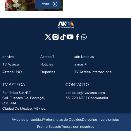
2:33
en la Fiscalía y el paradero
desconocido de su hijo de 4
años.
en vivo
Azteca 7
adn Noticias
TV Azteca
Noticias
a más +
Azteca UNO
Deportes
TV Azteca Internacional
TV AZTECA
CONTACTO
Periférico Sur 4121,
contacto@tvazteca.com
Col. Fuentes Del Pedregal,
55 1720 1313
| Conmutador
C.P. 14141,
Ciudad De México, México.
Aviso de privacidad
Preferencias de Cookies
Derechos
Inversionistas
Promo Espacio
Trabaja con nosotros