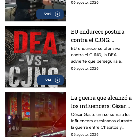
de Estados Unidos desde
06 agosto, 2026
México.
5:02
EU endurece postura
contra el CJNG:
advierte que también
EU endurece su ofensiva
contra el CJNG; la DEA
irá por políticos que
advierte que perseguirá a
protejan al cártel
políticos que protejan al cártel
05 agosto, 2026
y anuncia millonarias
5:14
recompensas por sus líderes.
La guerra que alcanzó a
los influencers: César
Gastélum se suma a
César Gastélum se suma a los
influencers asesinados durante
lista de asesinados
la guerra entre Chapitos y
entre guerra de
Mayiza; conoce los casos
05 agosto, 2026