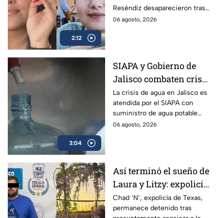
acudir a funeral de
Reséndiz desaparecieron tras
reportero en Veracruz
asistir al funeral del reportero
06 agosto, 2026
Carlos Castro, asesinado en
2:12
Poza Rica, Veracruz.
SIAPA y Gobierno de
Jalisco combaten crisis
de agua y llevan
La crisis de agua en Jalisco es
atendida por el SIAPA con
suministro potable
suministro de agua potable
gratuito a colonias
gratuito, nuevas obras de
06 agosto, 2026
afectadas
potabilización y apoyo en
3:04
colonias afectadas.
Así terminó el sueño de
Laura y Litzy: expolicía
de Texas permanece
Chad ‘N’, expolicía de Texas,
permanece detenido tras
detenido por