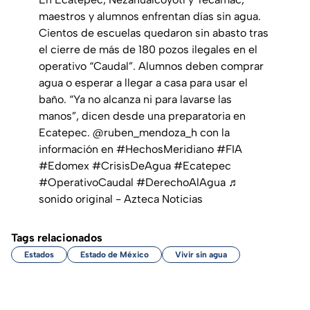
maestros y alumnos enfrentan días sin agua.
Cientos de escuelas quedaron sin abasto tras
el cierre de más de 180 pozos ilegales en el
operativo “Caudal”. Alumnos deben comprar
agua o esperar a llegar a casa para usar el
baño. “Ya no alcanza ni para lavarse las
manos”, dicen desde una preparatoria en
Ecatepec. @ruben_mendoza_h con la
información en
#HechosMeridiano
#FIA
#Edomex
#CrisisDeAgua
#Ecatepec
#OperativoCaudal
#DerechoAlAgua
♬
sonido original - Azteca Noticias
Tags relacionados
Estados
Estado de México
Vivir sin agua