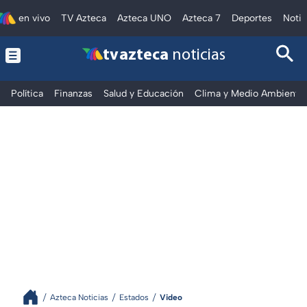
en vivo
TV Azteca
Azteca UNO
Azteca 7
Deportes
Notic
tv azteca
noticias
Política
Finanzas
Salud y Educación
Clima y Medio Ambiente
Azteca Noticias
Estados
Video