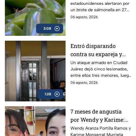
estadounidenses alertaron por
de jalapeño en México
un brote de salmonella en 27
estados vinculados a el chile
06 agosto, 2026
jalapeño cultivados en México.
3:08
Entró disparando
contra su expareja y
sus hijos: Ataque
Un ataque armado en Ciudad
Juárez dejó cinco lesionados,
armado conmociona a
entre ellos tres menores, luego
Ciudad Juárez
de que un exesposo
06 agosto, 2026
presuntamente disparara
1:28
contra su expareja y su nueva
pareja.
7 meses de angustia
por Wendy y Karime:
desaparecieron tras
Wendy Aranza Portilla Ramos y
Karime Monserrat Murrieta