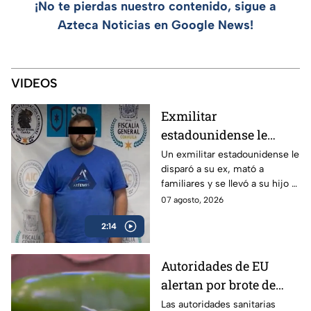
¡No te pierdas nuestro contenido, sigue a
Azteca Noticias en Google News!
VIDEOS
Exmilitar
estadounidense le
disparó a su ex en
Un exmilitar estadounidense le
disparó a su ex, mató a
Saltillo, mató a
familiares y se llevó a su hijo a
familiares y se llevó a
la frontera.
07 agosto, 2026
su hijo
2:14
Autoridades de EU
alertan por brote de
Salmonella en cultivos
Las autoridades sanitarias