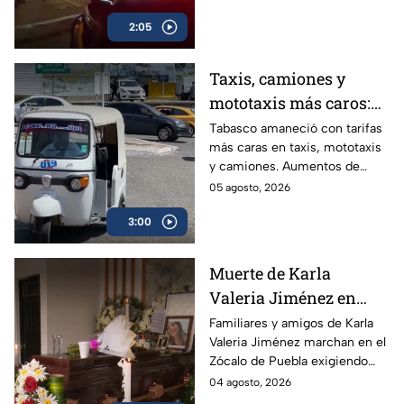
Chapitos-Mayiza
ligados a la disputa del Cártel
2:05
de Sinaloa.
Taxis, camiones y
mototaxis más caros:
Tabasco eleva hasta
Tabasco amaneció con tarifas
más caras en taxis, mototaxis
20% las tarifas del
y camiones. Aumentos de
transporte público
hasta 20% golpean el bolsillo
05 agosto, 2026
de usuarios que ya enfrentan
3:00
salarios bajos, informalidad
laboral superior al 60% y
unidades sin aire
Muerte de Karla
acondicionado.
Valeria Jiménez en
Puebla: familiares
Familiares y amigos de Karla
Valeria Jiménez marchan en el
denuncian violencia y
Zócalo de Puebla exigiendo
tráfico de influencias
justicia. Denuncian signos de
04 agosto, 2026
en Fiscalía
violencia, tráfico de influencias