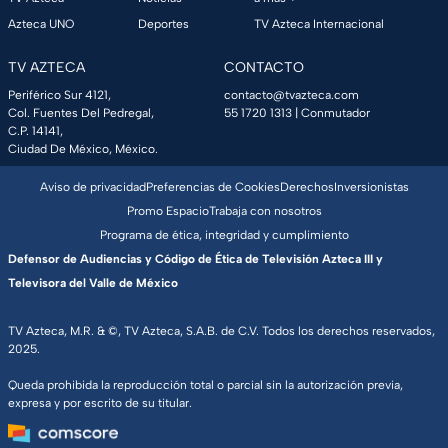
Azteca UNO
Deportes
TV Azteca Internacional
TV AZTECA
CONTACTO
Periférico Sur 4121,
contacto@tvazteca.com
Col. Fuentes Del Pedregal,
55 1720 1313
| Conmutador
C.P. 14141,
Ciudad De México, México.
Aviso de privacidad
Preferencias de Cookies
Derechos
Inversionistas
Promo Espacio
Trabaja con nosotros
Programa de ética, integridad y cumplimiento
Defensor de Audiencias y Código de Ética de Televisión Azteca III y
Televisora del Valle de México
TV Azteca, M.R. & ©, TV Azteca, S.A.B. de C.V. Todos los derechos reservados,
2025.
Queda prohibida la reproducción total o parcial sin la autorización previa,
expresa y por escrito de su titular.