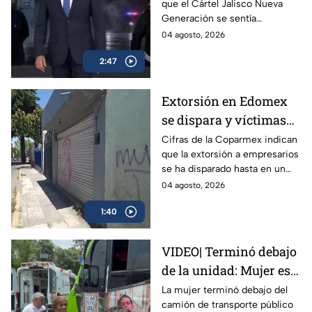
que el Cártel Jalisco Nueva
Generación se sentía
provocado por Carlos Manzo,
04 agosto, 2026
alcalde de Uruapan, y por eso
2:47
lo mataron.
Extorsión en Edomex
se dispara y víctimas
reportan que
Cifras de la Coparmex indican
que la extorsión a empresarios
delincuentes ya se
se ha disparado hasta en un
meten a los locales
70% en los últimos 10 años. La
04 agosto, 2026
policía en el Edomex asegura
1:40
un avance contra grupos
dedicados a este delito.
VIDEO| Terminó debajo
de la unidad: Mujer es
atropellada por camión
La mujer terminó debajo del
camión de transporte público
de transporte público