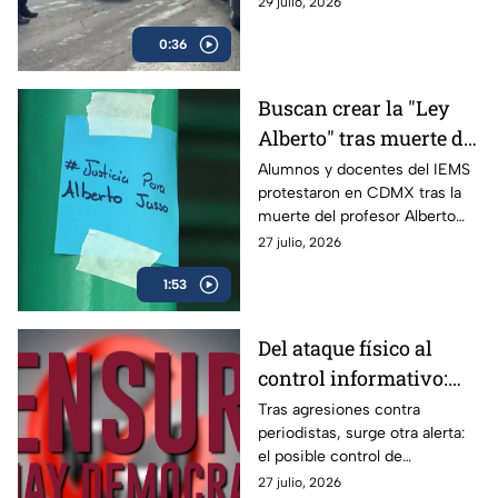
29 julio, 2026
conductor fue detenido
de emergencia.
0:36
Buscan crear la "Ley
Alberto" tras muerte de
profesor del IEMS
Alumnos y docentes del IEMS
protestaron en CDMX tras la
señalado por acoso
muerte del profesor Alberto
Israel Jasso; exigen cuidar la
27 julio, 2026
presunción de inocencia ante
1:53
este tipo de denuncias.
Del ataque físico al
control informativo:
periodistas enfrentan
Tras agresiones contra
periodistas, surge otra alerta:
una nueva batalla por
el posible control de
la libertad de expresión
contenidos y la disputa por
27 julio, 2026