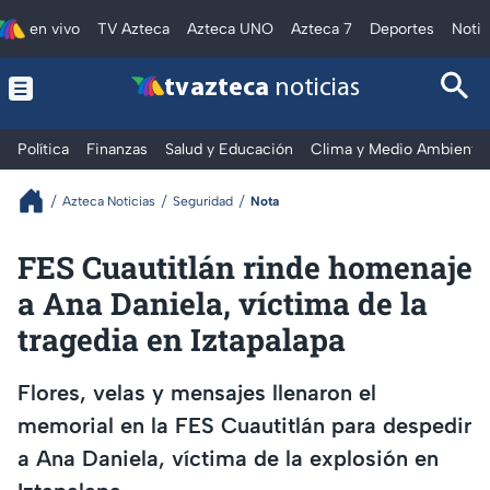
en vivo
TV Azteca
Azteca UNO
Azteca 7
Deportes
Notic
tv azteca
noticias
Política
Finanzas
Salud y Educación
Clima y Medio Ambiente
Azteca Noticias
Seguridad
Nota
FES Cuautitlán rinde homenaje
a Ana Daniela, víctima de la
tragedia en Iztapalapa
Flores, velas y mensajes llenaron el
memorial en la FES Cuautitlán para despedir
a Ana Daniela, víctima de la explosión en