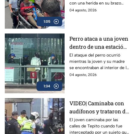
con una herida en su brazo
en la México-Tacuba;
izquierdo, por lo que fue
04 agosto, 2026
logra sobrevivir
llevada a un hospital para
1:05
recibir atención.
Perro ataca a una joven
dentro de una estación
del Metrobús CDMX
El ataque del perro ocurrió
mientras la joven y su madre
se encontraban al interior de la
estación Volcán de Fuego en el
04 agosto, 2026
Metrobús; tuvo heridas en
1:34
manos y piernas.
VIDEO| Caminaba con
audífonos y trataron de
robarle: Joven recibe 8
El joven caminaba por las
calles de Tepito cuando fue
puñaladas en Tepito
interceptado por un sujeto que