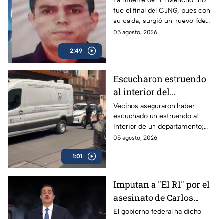
La muerte de “El Mencho” no
fue el final del CJNG, pues con
de "El Mencho": ¿qué
su caída, surgió un nuevo líder
hace cada uno?
y junto con él, otros sujetos
05 agosto, 2026
que controlan las operaciones.
2:49
Escucharon estruendo
al interior del
inmueble: Hallan
Vecinos aseguraron haber
escuchado un estruendo al
muerto a un hombre en
interior de un departamento;
departamento de San
así fue el hallazgo del cuerpo
05 agosto, 2026
Simón, Benito Juárez
del hombre en la Benito
1:01
Juárez.
Imputan a "El R1" por el
asesinato de Carlos
Manzo
El gobierno federal ha dicho