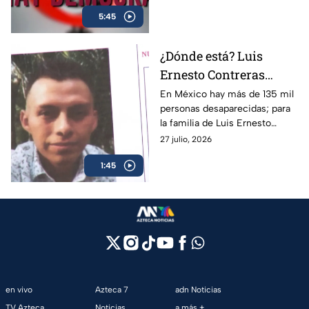
quién decide qué es verdad en
5:45
México.
¿Dónde está? Luis
Ernesto Contreras
desapareció en la
En México hay más de 135 mil
personas desaparecidas; para
colonia Obrera de
la familia de Luis Ernesto
CDMX: salió de casa sin
Contreras es una dolorosa
27 julio, 2026
celular
realidad desde que no lo
1:45
volvieron a ver en CDMX.
en vivo
Azteca 7
adn Noticias
TV Azteca
Noticias
a más +