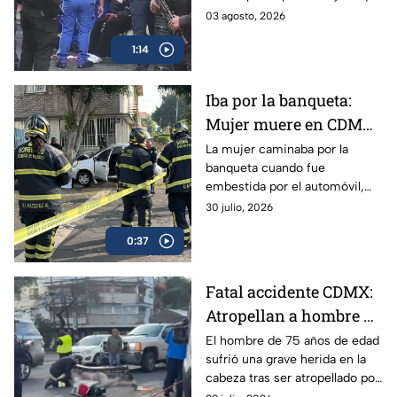
tras resistirse a un
le exigió sus pertenencias y al
03 agosto, 2026
asalto
negarse, comenzó el ataque
1:14
contra la víctima.
Iba por la banqueta:
Mujer muere en CDMX
y detienen a conductor
La mujer caminaba por la
banqueta cuando fue
embestida por el automóvil,
proyectándola contra un árbol
30 julio, 2026
en la Venustiano Carranza; el
0:37
conductor fue detenido en el
lugar.
Fatal accidente CDMX:
Atropellan a hombre de
la tercera edad al
El hombre de 75 años de edad
sufrió una grave herida en la
intentar cruzar la calle
cabeza tras ser atropellado por
en Benito Juárez; el
una camioneta; fue trasladado