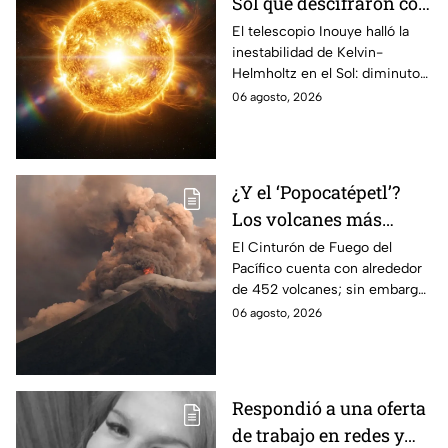
Sol que descifraron con
un telescopio en
El telescopio Inouye halló la
inestabilidad de Kelvin-
Hawái: explica las
Helmholtz en el Sol: diminutos
tormentas solares que
remolinos que explicarían el
06 agosto, 2026
afectan a la Tierra
origen de las tormentas
solares.
¿Y el ‘Popocatépetl’?
Los volcanes más
activos del Cinturón de
El Cinturón de Fuego del
Pacífico cuenta con alrededor
Fuego
de 452 volcanes; sin embargo,
solo algunos de ellos presentan
06 agosto, 2026
una intensa actividad
volcánica.
Respondió a una oferta
de trabajo en redes y