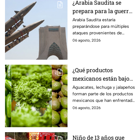
¿Arabia Saudita se
prepara para la guerra?
Esperan ataques de
Arabia Saudita estaría
preparándose para múltiples
grupos armados de tres
ataques provenientes de
países
grupos armados de tres países.
06 agosto, 2026
¿Qué productos
mexicanos están bajo
la lupa de Estados
Aguacates, lechuga y jalapeños
forman parte de los productos
Unidos? Aguacates,
mexicanos que han enfrentado
lechuga y jalapeños
restricciones o
06 agosto, 2026
encabezan la lista
cuestionamientos en Estados
Unidos. Te decimos por qué.
Niño de 13 años que