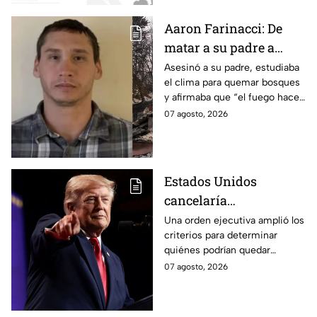
Aaron Farinacci: De
matar a su padre a
provocar incendios
Asesinó a su padre, estudiaba
el clima para quemar bosques
forestales
y afirmaba que “el fuego hace
renacer las cosas”. Esta es la
07 agosto, 2026
historia de la mente del
responsable de los
devastadores incendios.
Estados Unidos
cancelaría
nacionalidad por
Una orden ejecutiva amplió los
criterios para determinar
nacimiento del líder
quiénes podrían quedar
del CJNG
excluidos de la nacionalidad
07 agosto, 2026
estadounidense por
nacimiento.