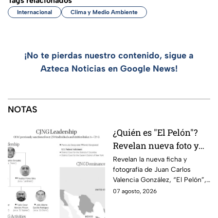
Tags relacionados
Internacional
Clima y Medio Ambiente
¡No te pierdas nuestro contenido, sigue a
Azteca Noticias en Google News!
NOTAS
¿Quién es "El Pelón"?
Revelan nueva foto y
ficha por líder del CJNG
Revelan la nueva ficha y
fotografía de Juan Carlos
Valencia González, “El Pelón”,
como el nuevo líder del CJNG
07 agosto, 2026
con una recompensa de 25
millones de dólares.