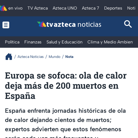
en vivo
TV Azteca
Azteca UNO
Azteca 7
Deportes
Notic
tv azteca
noticias
Política
Finanzas
Salud y Educación
Clima y Medio Ambiente
Azteca Noticias
Mundo
Nota
Europa se sofoca: ola de calor
deja más de 200 muertos en
España
España enfrenta jornadas históricas de ola
de calor dejando cientos de muertos;
expertos advierten que estos fenómenos