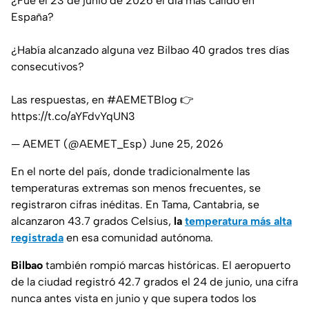
¿Fue el 23 de junio de 2026 el día más cálido en
España?
¿Había alcanzado alguna vez Bilbao 40 grados tres días
consecutivos?
Las respuestas, en
#AEMETBlog
👉
https://t.co/aYFdvYqUN3
— AEMET (@AEMET_Esp)
June 25, 2026
En el norte del país, donde tradicionalmente las
temperaturas extremas son menos frecuentes, se
registraron cifras inéditas. En Tama, Cantabria, se
alcanzaron 43.7 grados Celsius,
la
temperatura más alta
registrada
en esa comunidad autónoma.
Bilbao
también rompió marcas históricas. El aeropuerto
de la ciudad registró 42.7 grados el 24 de junio, una cifra
nunca antes vista en junio y que supera todos los