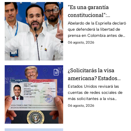
"Es una garantía
constitucional":
Abelardo de la
Abelardo de la Espriella declaró
que defenderá la libertad de
Espriella promete
prensa en Colombia antes de
defender la libertad de
asumir su cargo como
06 agosto, 2026
prensa en Colombia
presidente.
¿Solicitarás la visa
americana? Estados
Unidos revisará las
Estados Unidos revisará las
cuentas de redes sociales de
redes sociales de estos
más solicitantes a la visa
solicitantes
americana.
06 agosto, 2026