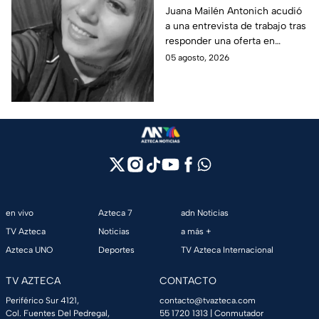
nunca volvió: La
Juana Mailén Antonich acudió
a una entrevista de trabajo tras
historia detrás del
responder una oferta en
feminicidio de Juana
Facebook; fue hallada sin vida
05 agosto, 2026
Mailén Antonich
en Mar del Plata; ya hay dos
detenidos por feminicidio.
en vivo
Azteca 7
adn Noticias
TV Azteca
Noticias
a más +
Azteca UNO
Deportes
TV Azteca Internacional
TV AZTECA
CONTACTO
Periférico Sur 4121,
contacto@tvazteca.com
Col. Fuentes Del Pedregal,
55 1720 1313
| Conmutador