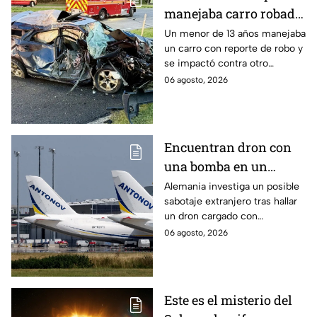
manejaba carro robado
provoca brutal
Un menor de 13 años manejaba
un carro con reporte de robo y
accidente; hay un
se impactó contra otro
muerto y heridos de
vehículo en Maryland, Estados
06 agosto, 2026
gravedad
Unidos.
Encuentran dron con
una bomba en un
aeropuerto de
Alemania investiga un posible
sabotaje extranjero tras hallar
Alemania: no explotó
un dron cargado con
por falla técnica
explosivos en el aeropuerto de
06 agosto, 2026
Leipzig/Halle, cerca de un
avión ucraniano.
Este es el misterio del