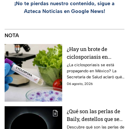
¡No te pierdas nuestro contenido, sigue a
Azteca Noticias en Google News!
NOTA
¿Hay un brote de
ciclosporiasis en
México? Salud rompe
¿La ciclosporiasis se está
propagando en México? La
el silencio tras 33 casos
Secretaría de Salud aclaró qué
detectados
ocurre tras la detección de 33
06 agosto, 2026
casos y explicó por qué
descarta un brote.
¿Qué son las perlas de
Baily, destellos que se
podrán ver
Descubre qué son las perlas de