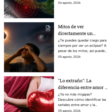
México con epicentro,
06 agosto, 2026
magnitud e información de
autoridades.
Mitos de ver
directamente un
eclipse parcial: así
¿Te puedes quedar ciego para
siempre por ver un eclipse? A
puedes observarlo de
pesar de los mitos, así puedes
forma segura
observar un eclipse parcial y
05 agosto, 2026
total de forma segura.
"Lo extraño": La
diferencia entre amor y
dependencia
¿Ya no más migajas?
Descubre cómo identificar las
emocional
señales entre amor y la
dependencia emocional. Estos
05 agosto, 2026