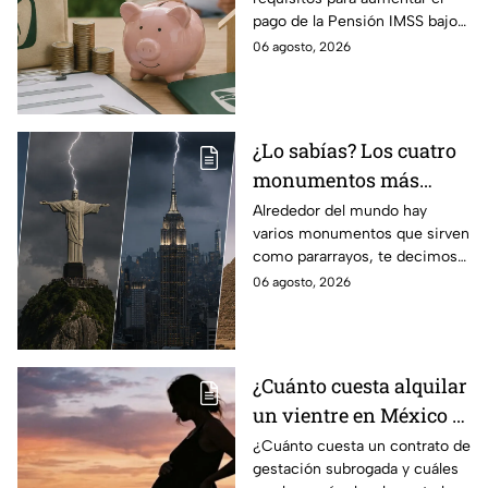
incrementar el pago de
pago de la Pensión IMSS bajo
la Pensión IMSS bajo el
la Ley 73, ¿cuáles son?
06 agosto, 2026
régimen de la Ley 73
¿Lo sabías? Los cuatro
monumentos más
famosos del mundo que
Alrededor del mundo hay
varios monumentos que sirven
también funcionan
como pararrayos, te decimos
como pararrayos
los cuatro más icónicos y
06 agosto, 2026
cómo es que adquieren esta
función.
¿Cuánto cuesta alquilar
un vientre en México y
en qué estados se
¿Cuánto cuesta un contrato de
gestación subrogada y cuáles
permite la gestación