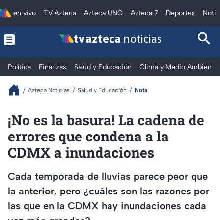
en vivo
TV Azteca
Azteca UNO
Azteca 7
Deportes
Notic
tv azteca
noticias
Política
Finanzas
Salud y Educación
Clima y Medio Ambiente
Azteca Noticias
Salud y Educación
Nota
¡No es la basura! La cadena de
errores que condena a la
CDMX a inundaciones
Cada temporada de lluvias parece peor que
la anterior, pero ¿cuáles son las razones por
las que en la CDMX hay inundaciones cada