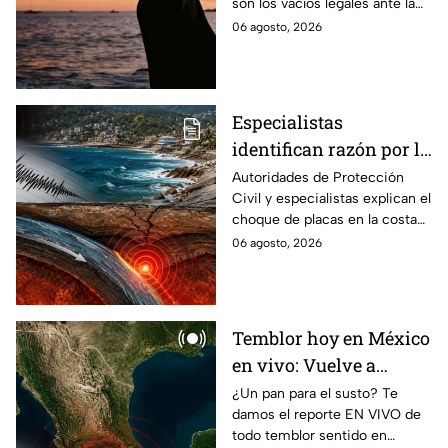
son los vacíos legales ante la
subrogada?
falta de una ley federal que
06 agosto, 2026
regule esta práctica en
México?
Especialistas
identifican razón por la
que tiembla tanto en
Autoridades de Protección
Civil y especialistas explican el
Guerrero
choque de placas en la costa
de Guerrero; ¿cuál es el sismo
06 agosto, 2026
más grande sentido en el
estado?
Temblor hoy en México
en vivo: Vuelve a
temblar en Baja
¿Un pan para el susto? Te
damos el reporte EN VIVO de
California durante la
todo temblor sentido en
madrugada