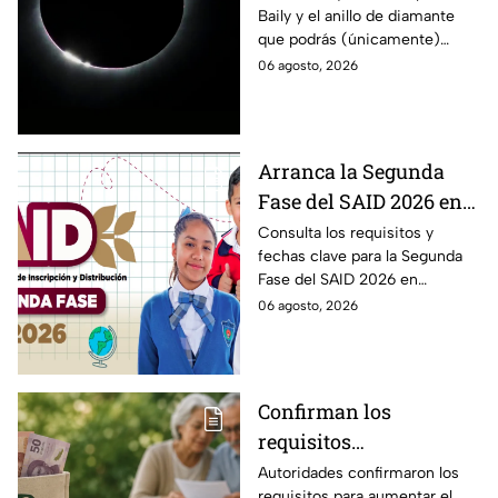
Baily y el anillo de diamante
ÚNICAMENTE durante
que podrás (únicamente)
el eclipse solar 2026 del
observar durante el eclipse
06 agosto, 2026
12 de agosto?
solar 2026 este próximo 12 de
agosto.
Arranca la Segunda
Fase del SAID 2026 en
Edomex para grados
Consulta los requisitos y
fechas clave para la Segunda
intermedios: Fechas
Fase del SAID 2026 en
clave y requisitos para
Edomex y asegura el traslado
06 agosto, 2026
cambios de escuela
escolar de tus hijos para el
próximo ciclo escolar.
Confirman los
requisitos
indispensables para
Autoridades confirmaron los
requisitos para aumentar el