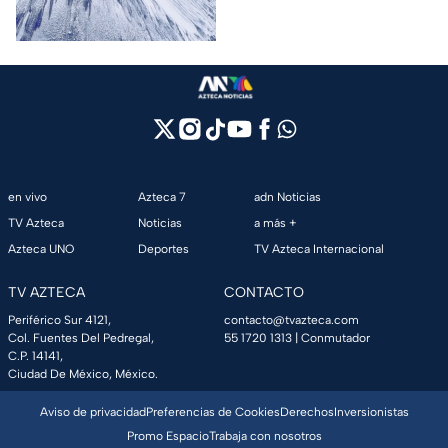
cosmovisión de los pueblos
originarios.
en vivo
Azteca 7
adn Noticias
TV Azteca
Noticias
a más +
Azteca UNO
Deportes
TV Azteca Internacional
TV AZTECA
CONTACTO
Periférico Sur 4121,
contacto@tvazteca.com
Col. Fuentes Del Pedregal,
55 1720 1313
| Conmutador
C.P. 14141,
Ciudad De México, México.
Aviso de privacidad
Preferencias de Cookies
Derechos
Inversionistas
Promo Espacio
Trabaja con nosotros