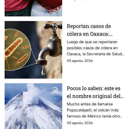
son los puntos clave para salir
de una relación inestable.
Reportan casos de
cólera en Oaxaca:
síntomas y las
Luego de que se reportaran
posibles casos de cólera en
principales formas de
Oaxaca, la Secretaría de Salud
contagio
del Estado pide tomar
05 agosto, 2026
precauciones; pero ¿cómo se
contagia?
Pocos lo saben: este es
el nombre original del
volcán Popocatépetl
Mucho antes de llamarse
Popocatépetl, el volcán más
famoso de México tenía otro
nombre que pocos conocen y
05 agosto, 2026
que revela parte de la