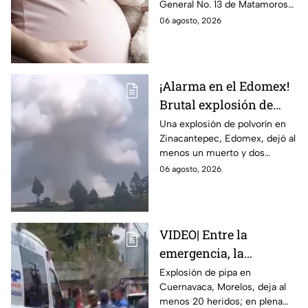
General No. 13 de Matamoros
con Nohemí?
tras complicaciones por un
06 agosto, 2026
embarazo infantil; la Fiscalía de
Tamaulipas ya investiga.
¡Alarma en el Edomex!
Brutal explosión de
polvorín en Santa
Una explosión de polvorín en
Zinacantepec, Edomex, dejó al
María del Monte,
menos un muerto y dos
Zinacantepec; reportan
heridos; autoridades atiende la
06 agosto, 2026
al menos un muerto y
emergencia tras el estallido de
heridos
un taller clandestino.
VIDEO| Entre la
emergencia, la
desesperación y el
Explosión de pipa en
Cuernavaca, Morelos, deja al
llanto de un niño;
menos 20 heridos; en plena