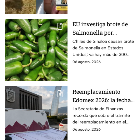
sus pertenencias, los
Huauchinango, Puebla
criminales se llevaron a sus
perritas.
EU investiga brote de
Salmonella por
jalapeños de Sinaloa
Chiles de Sinaloa causan brote
de Salmonella en Estados
Unidos; ya hay más de 300
enfermos en 27 estados.
06 agosto, 2026
Reemplacamiento
Edomex 2026: la fecha
límite para obtener el
La Secretaría de Finanzas
recordó que sobre el trámite
100% de descuento
del reemplacamiento en el
Edomex, ¿hasta cuándo se
06 agosto, 2026
puede realizar y qué coches