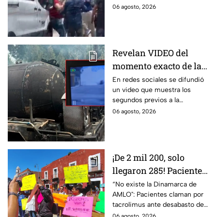
adultos desatan pelea
emergencia, dos hombres
06 agosto, 2026
tras explosión de pipa
comenzaron a pelear mientras
en Cuernavaca
un niño lloraba en el lugar.
Revelan VIDEO del
momento exacto de la
explosión de pipa de
En redes sociales se difundió
un video que muestra los
gas en Cuernavaca,
segundos previos a la
Morelos
explosión de una pipa de gas
06 agosto, 2026
LP en Cuernavaca, Morelos.
¡De 2 mil 200, solo
llegaron 285! Pacientes
claman por
“No existe la Dinamarca de
AMLO": Pacientes claman por
medicamentos ante
tacrolimus ante desabasto de
desabasto en IMSS
medicamentos en hospital del
06 agosto, 2026