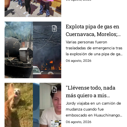
Puebla
IMSS Puebla; hay 900
personas están afectadas.
Explota pipa de gas en
Cuernavaca, Morelos;
se reportan más de 20
Varias personas fueron
trasladadas de emergencia tras
personas con
la explosión de una pipa de gas
quemaduras
cerca de la colonia Las
06 agosto, 2026
Granjas, en Cuernavaca,
Morelos.
"Llévense todo, nada
más quiero a mis
perritas": Asaltan a un
Jordy viajaba en un camión de
mudanza cuando fue
joven, vacían sus
emboscado en Huauchinango,
cuentas y le roban a sus
Puebla, Además de quitarle
06 agosto, 2026
mascotas en