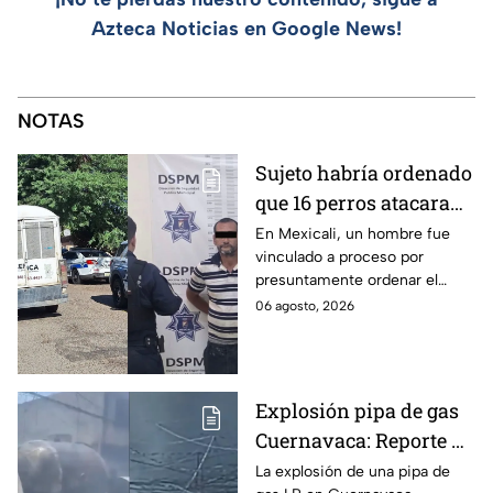
Azteca Noticias en Google News!
NOTAS
Sujeto habría ordenado
que 16 perros atacaran
a su hermana con
En Mexicali, un hombre fue
vinculado a proceso por
discapacidad en
presuntamente ordenar el
Mexicali, BC
ataque de 16 perros contra su
06 agosto, 2026
hermana, quien tenía
discapacidad auditiva.
Explosión pipa de gas
Cuernavaca: Reporte de
víctimas tras estallido
La explosión de una pipa de