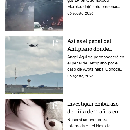
gas LP en Cuernavaca,
en Morelos
Morelos dejó seis personas
hospitalizadas. IMSS informó
06 agosto, 2026
que las pacientes siguen
internadas y aún no hay parte
médico.
Así es el penal del
Antiplano donde
permanecerá Ángel
Ángel Aguirre permanecerá en
el penal del Antiplano por el
Aguirre por caso
caso de Ayotzinapa. Conoce
Ayotzinapa
dónde está, cómo es esta
06 agosto, 2026
prisión de máxima seguridad y
su historia.
Investigan embarazo
de niña de 11 años en
Matamoros,
Nohemí se encuentra
internada en el Hospital
Tamaulipas; ¿qué pasó