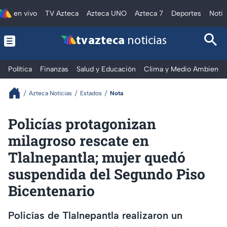
en vivo
TV Azteca
Azteca UNO
Azteca 7
Deportes
Notic
tv azteca
noticias
Política
Finanzas
Salud y Educación
Clima y Medio Ambiente
Azteca Noticias
Estados
Nota
Policías protagonizan
milagroso rescate en
Tlalnepantla; mujer quedó
suspendida del Segundo Piso
Bicentenario
Policías de Tlalnepantla realizaron un