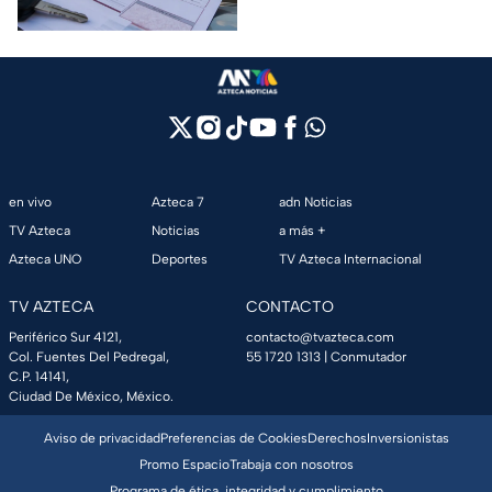
tienen el 100% de descuento?
en vivo
Azteca 7
adn Noticias
TV Azteca
Noticias
a más +
Azteca UNO
Deportes
TV Azteca Internacional
TV AZTECA
CONTACTO
Periférico Sur 4121,
contacto@tvazteca.com
Col. Fuentes Del Pedregal,
55 1720 1313
| Conmutador
C.P. 14141,
Ciudad De México, México.
Aviso de privacidad
Preferencias de Cookies
Derechos
Inversionistas
Promo Espacio
Trabaja con nosotros
Programa de ética, integridad y cumplimiento