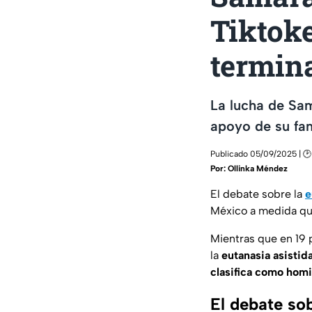
Tiktok
termina
La lucha de Sam
apoyo de su fam
Publicado 05/09/2025 | 🕑
Por:
Ollinka Méndez
El debate sobre la
e
México a medida qu
Mientras que en 19 p
la
eutanasia asistid
clasifica como hom
El debate sob