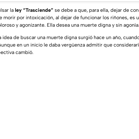
lsar la
ley “Trasciende”
se debe a que, para ella, dejar de co
e morir por intoxicación, al dejar de funcionar los riñones, es
roso y agonizante. Ella desea una muerte digna y sin agonía
a idea de buscar una muerte digna surgió hace un año, cuan
Aunque en un inicio le daba vergüenza admitir que consideraría
pectiva cambió.