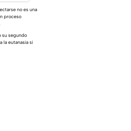
nectarse no es una
 un proceso
.
do su segundo
 la eutanasia si