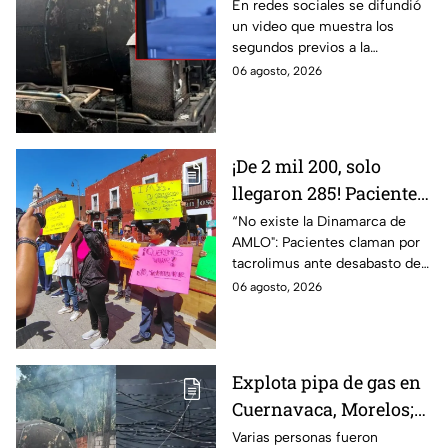
explosión de pipa de
En redes sociales se difundió
un video que muestra los
gas en Cuernavaca,
segundos previos a la
Morelos
explosión de una pipa de gas
06 agosto, 2026
LP en Cuernavaca, Morelos.
¡De 2 mil 200, solo
llegaron 285! Pacientes
claman por
“No existe la Dinamarca de
AMLO": Pacientes claman por
medicamentos ante
tacrolimus ante desabasto de
desabasto en IMSS
medicamentos en hospital del
06 agosto, 2026
Puebla
IMSS Puebla; hay 900
personas están afectadas.
Explota pipa de gas en
Cuernavaca, Morelos;
se reportan más de 20
Varias personas fueron