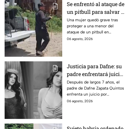
Se enfrentó al ataque de
un pitbull para salvar a
una menor; hoy lucha
Una mujer quedó grave tras
proteger a una menor del
por su vida en Zapopan
ataque de un pitbull en
Zapopan; la víctima sufrió
06 agosto, 2026
severas mordeduras y existe
riesgo de que pierda un brazo.
Justicia para Dafne: su
padre enfrentará juicio
por presunto abuso
Después de largos 7 años, el
padre de Dafne Zapata Quintos
cometido en 2019 en
enfrenta un juicio por
Tamaulipas
presuntamente abusar de la
06 agosto, 2026
menor cuando ella tenía
apenas 6 años.
Sujeto habría ordenado