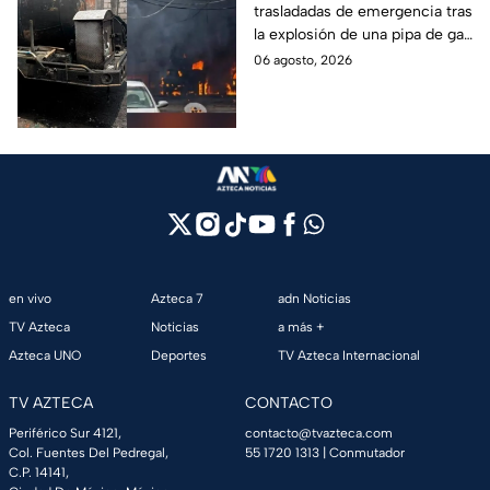
trasladadas de emergencia tras
personas con
la explosión de una pipa de gas
quemaduras
cerca de la colonia Las
06 agosto, 2026
Granjas, en Cuernavaca,
Morelos.
en vivo
Azteca 7
adn Noticias
TV Azteca
Noticias
a más +
Azteca UNO
Deportes
TV Azteca Internacional
TV AZTECA
CONTACTO
Periférico Sur 4121,
contacto@tvazteca.com
Col. Fuentes Del Pedregal,
55 1720 1313
| Conmutador
C.P. 14141,