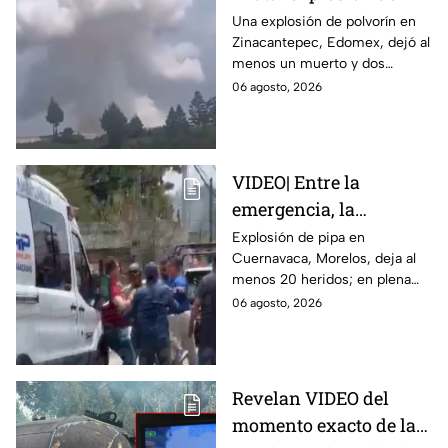
polvorín en Santa
Una explosión de polvorín en
Zinacantepec, Edomex, dejó al
María del Monte,
menos un muerto y dos
Zinacantepec; reportan
heridos; autoridades atiende la
06 agosto, 2026
al menos un muerto y
emergencia tras el estallido de
heridos
un taller clandestino.
VIDEO| Entre la
emergencia, la
desesperación y el
Explosión de pipa en
Cuernavaca, Morelos, deja al
llanto de un niño;
menos 20 heridos; en plena
adultos desatan pelea
emergencia, dos hombres
06 agosto, 2026
tras explosión de pipa
comenzaron a pelear mientras
en Cuernavaca
un niño lloraba en el lugar.
Revelan VIDEO del
momento exacto de la