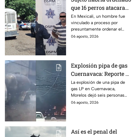
que 16 perros atacaran
a su hermana con
En Mexicali, un hombre fue
vinculado a proceso por
discapacidad en
presuntamente ordenar el
Mexicali, BC
ataque de 16 perros contra su
06 agosto, 2026
hermana, quien tenía
discapacidad auditiva.
Explosión pipa de gas
Cuernavaca: Reporte de
víctimas tras estallido
La explosión de una pipa de
gas LP en Cuernavaca,
en Morelos
Morelos dejó seis personas
hospitalizadas. IMSS informó
06 agosto, 2026
que las pacientes siguen
internadas y aún no hay parte
médico.
Así es el penal del