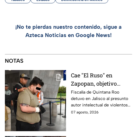
¡No te pierdas nuestro contenido, sigue a
Azteca Noticias en Google News!
NOTAS
Cae "El Ruso" en
Zapopan, objetivo
prioritario en Playa del
Fiscalía de Quintana Roo
detuvo en Jalisco al presunto
Carmen
autor intelectual de violentos
ataques en fraccionamientos
07 agosto, 2026
de Playa del Carmen.