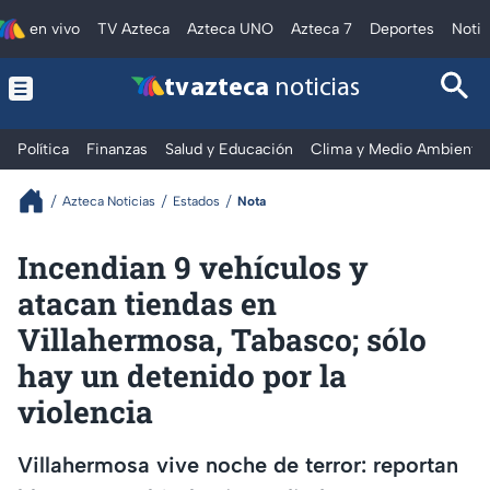
en vivo
TV Azteca
Azteca UNO
Azteca 7
Deportes
Notic
tv azteca
noticias
Política
Finanzas
Salud y Educación
Clima y Medio Ambiente
Azteca Noticias
Estados
Nota
Incendian 9 vehículos y
atacan tiendas en
Villahermosa, Tabasco; sólo
hay un detenido por la
violencia
Villahermosa vive noche de terror: reportan