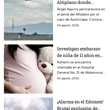
Altiplano donde
permanecerá Ángel
Ángel Aguirre permanecerá en
el penal del Altiplano por el
Aguirre por caso
caso de Ayotzinapa. Conoce
Ayotzinapa
dónde está, cómo es esta
06 agosto, 2026
prisión de máxima seguridad y
su historia.
Investigan embarazo
de niña de 11 años en
Matamoros,
Nohemí se encuentra
internada en el Hospital
Tamaulipas; ¿qué pasó
General No. 13 de Matamoros
con Nohemí?
tras complicaciones por un
06 agosto, 2026
embarazo infantil; la Fiscalía de
Tamaulipas ya investiga.
¡Alarma en el Edomex!
Brutal explosión de