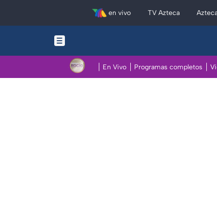
en vivo
TV Azteca
Aztec
En Vivo
Programas completos
V