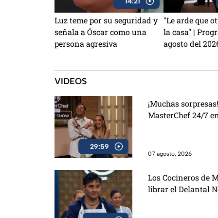
14:21
Luz teme por su seguridad y
"Le arde que 
señala a Óscar como una
la casa" | Prog
persona agresiva
agosto del 202
VIDEOS
¡Muchas sorpresas!
MasterChef 24/7 e
29:59
07 agosto, 2026
Los Cocineros de M
librar el Delantal 