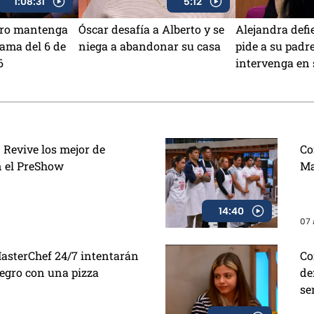
1:08:31
5:12
otro mantenga
Óscar desafía a Alberto y se
Alejandra defi
rama del 6 de
niega a abandonar su casa
pide a su padr
6
intervenga en 
 Revive los mejor de
Co
n el PreShow
Ma
14:40
07 
asterChef 24/7 intentarán
Co
Negro con una pizza
de
se