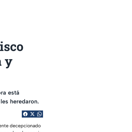
cisco
a y
ora está
les heredaron.
siente decepcionado