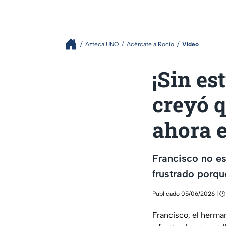
Azteca UNO
Acércate a Rocío
Video
¡Sin es
creyó q
ahora 
Francisco no es
frustrado porqu
Publicado 05/06/2026 | 🕑
Francisco, el herma