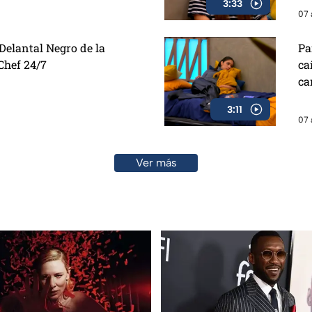
3:33
07 
elantal Negro de la
Pa
hef 24/7
ca
ca
Ma
3:11
07 
Ver más