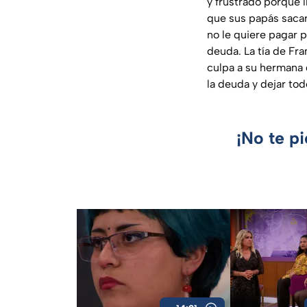
y frustrado porque 
que sus papás sacar
no le quiere pagar 
deuda. La tía de Fra
culpa a su hermana d
la deuda y dejar tod
¡No te p