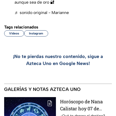
aunque sea de oro 🔐
♬ sonido original - Marianne
Tags relacionados
Videos
Instagram
¡No te pierdas nuestro contenido, sigue a
Azteca Uno en Google News!
GALERÍAS Y NOTAS AZTECA UNO
Horóscopo de Nana
Calistar hoy 07 de
agosto; estos signos
¿Qué te depara el destino?