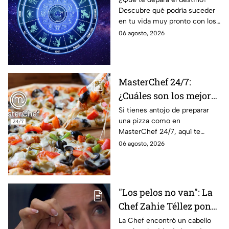
Descubre qué podría suceder
podrían dejar de estar
en tu vida muy pronto con los
solteros más pronto de
horóscopos de Nana Calistar;
06 agosto, 2026
lo que imaginan y
tendrás toda la información
recibir propuestas
para afrontar el futuro.
laborales
MasterChef 24/7:
¿Cuáles son los mejores
quesos para preparar
Si tienes antojo de preparar
una pizza como en
pizza en casa?
MasterChef 24/7, aquí te
contamos todo lo que debes
06 agosto, 2026
saber antes de poner manos
en la masa.
"Los pelos no van": La
Chef Zahie Téllez pone
en evidencia a Carmen
La Chef encontró un cabello