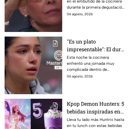
en el embutido de la cocinera
en la gala de mandiles
durante la primera degustación
negros de MasterChef
de la noche
06 agosto, 2026
24/7
"Es un plato
impresentable": El duro
regaño que hizo llorar a
Esta noche la cocinera
enfrentó una jornada muy
Michelle dentro de
complicada dentro de
MasterChef 24/7
MasterChef 24/7.
06 agosto, 2026
Kpop Demon Hunters: 5
bebidas inspiradas en
las guerreras Huntrix
Lleva tu lado más Huntrix hasta
en tu lunch con estas bebidas
para llevar a la escuela