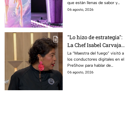
que están llenas de sabor y
este regreso a clases
frescura.
06 agosto, 2026
2026; son saludables y
deliciosas
"Lo hizo de estrategia":
La Chef Isabel Carvajal
opina sobre la decisión
La “Maestra del fuego” visitó a
los conductores digitales en el
de Ramahá de subir a
PreShow para hablar de
Daniela al balcón de
algunos de los sucesos más
06 agosto, 2026
MasterChef 24/7
polémicos de la competencia