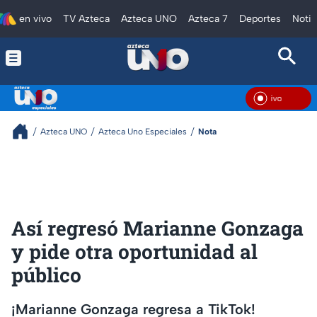
en vivo
TV Azteca
Azteca UNO
Azteca 7
Deportes
Notic
En Vivo
Azteca UNO
Azteca Uno Especiales
Nota
Así regresó Marianne Gonzaga
y pide otra oportunidad al
público
¡Marianne Gonzaga regresa a TikTok!