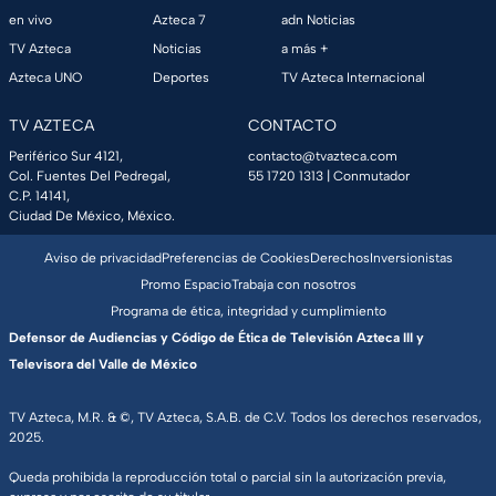
en vivo
Azteca 7
adn Noticias
TV Azteca
Noticias
a más +
Azteca UNO
Deportes
TV Azteca Internacional
TV AZTECA
CONTACTO
Periférico Sur 4121,
contacto@tvazteca.com
Col. Fuentes Del Pedregal,
55 1720 1313
| Conmutador
C.P. 14141,
Ciudad De México, México.
Aviso de privacidad
Preferencias de Cookies
Derechos
Inversionistas
Promo Espacio
Trabaja con nosotros
Programa de ética, integridad y cumplimiento
Defensor de Audiencias y Código de Ética de Televisión Azteca III y
Televisora del Valle de México
TV Azteca, M.R. & ©, TV Azteca, S.A.B. de C.V. Todos los derechos reservados,
2025.
Queda prohibida la reproducción total o parcial sin la autorización previa,