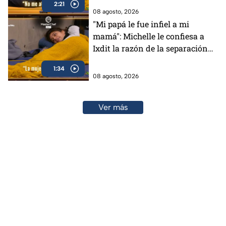
2:21
(VIDEO)
08 agosto, 2026
"Mi papá le fue infiel a mi
mamá": Michelle le confiesa a
Ixdit la razón de la separación
de sus padres en MasterChef
1:34
24/7 (VIDEO)
08 agosto, 2026
Ver más