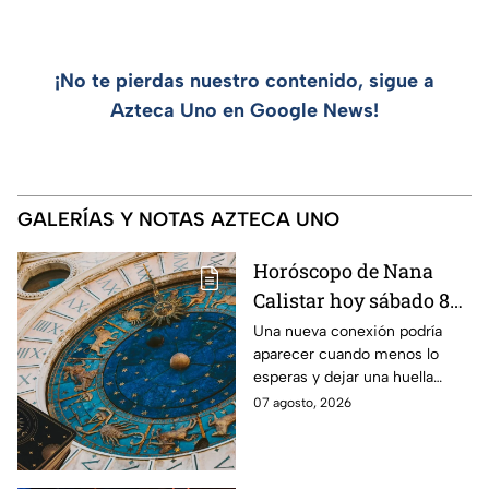
¡No te pierdas nuestro contenido, sigue a
Azteca Uno en Google News!
GALERÍAS Y NOTAS AZTECA UNO
Horóscopo de Nana
Calistar hoy sábado 8
de agosto del 2026 para
Una nueva conexión podría
aparecer cuando menos lo
cada signo; una
esperas y dejar una huella
conexión inesperada
importante.
07 agosto, 2026
podría transformar tus
próximos días