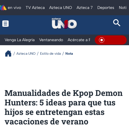
en vivo
TV Azteca
Azteca UNO
Azteca 7
Deportes
Notic
Venga La Alegría
Ventaneando
Acércate a Rocío
Al Extremo
En Vivo
Azteca UNO
Estilo de vida
Nota
Manualidades de Kpop Demon
Hunters: 5 ideas para que tus
hijos se entretengan estas
vacaciones de verano