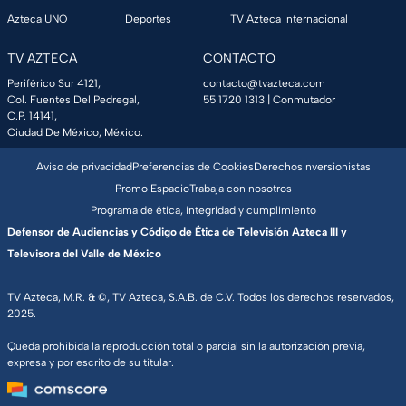
Azteca UNO
Deportes
TV Azteca Internacional
TV AZTECA
CONTACTO
Periférico Sur 4121,
contacto@tvazteca.com
Col. Fuentes Del Pedregal,
55 1720 1313
| Conmutador
C.P. 14141,
Ciudad De México, México.
Aviso de privacidad
Preferencias de Cookies
Derechos
Inversionistas
Promo Espacio
Trabaja con nosotros
Programa de ética, integridad y cumplimiento
Defensor de Audiencias y Código de Ética de Televisión Azteca III y
Televisora del Valle de México
TV Azteca, M.R. & ©, TV Azteca, S.A.B. de C.V. Todos los derechos reservados,
2025.
Queda prohibida la reproducción total o parcial sin la autorización previa,
expresa y por escrito de su titular.