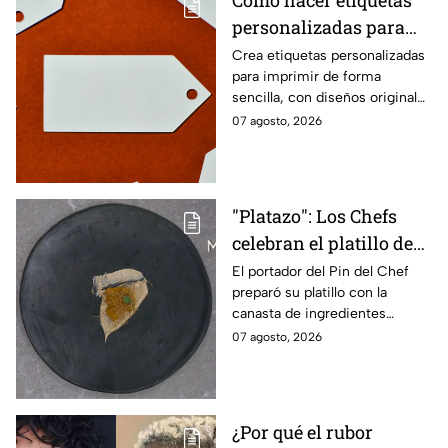
personalizadas para
imprimir
Crea etiquetas personalizadas
para imprimir de forma
sencilla, con diseños originales
y detalles adaptados a tus
07 agosto, 2026
gustos, eventos o proyectos.
"Platazo": Los Chefs
celebran el platillo de
Lancer en la gala de
El portador del Pin del Chef
preparó su platillo con la
salvación de
canasta de ingredientes
MasterChef 24/7
exóticos que contenía erizo de
07 agosto, 2026
mar, yuzu y mantequilla de
almendra
¿Por qué el rubor