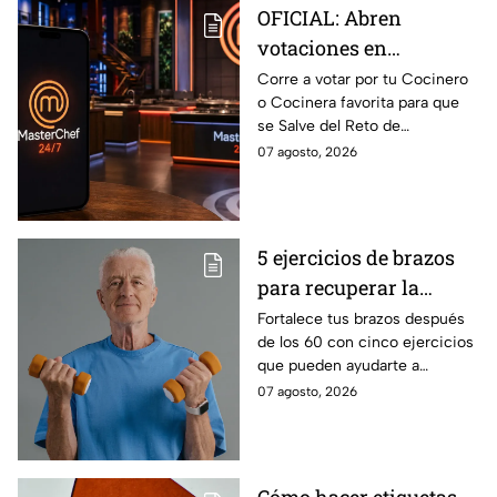
OFICIAL: Abren
votaciones en
MasterChef 24/7 para
Corre a votar por tu Cocinero
o Cocinera favorita para que
que salves a un
se Salve del Reto de
Cocinero del Reto de
Eliminación de MasterChef
07 agosto, 2026
Eliminación de este
24/7 de este próximo
domingo
domingo.
5 ejercicios de brazos
para recuperar la
fuerza después de los
Fortalece tus brazos después
de los 60 con cinco ejercicios
60
que pueden ayudarte a
recuperar fuerza, movilidad y
07 agosto, 2026
seguridad en los movimientos
cotidianos.
Cómo hacer etiquetas