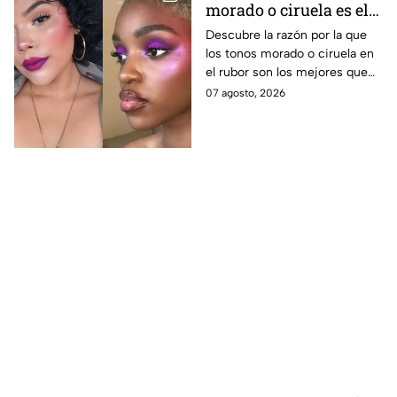
morado o ciruela es el
mejor secreto para
Descubre la razón por la que
los tonos morado o ciruela en
iluminar las pieles
el rubor son los mejores que
morenas?
puedes elegir si tienes la piel
07 agosto, 2026
morena y deseas iluminarla