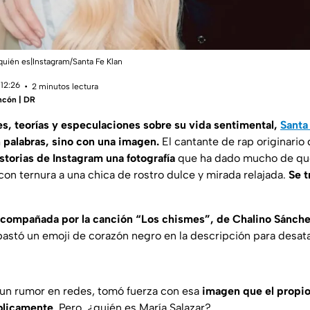
quién es|Instagram/Santa Fe Klan
 12:26
2 minutos lectura
incón | DR
, teorías y especulaciones sobre su vida sentimental,
Santa
 palabras, sino con una imagen.
El cantante de rap originario
storias de
Instagram
una fotografía
que ha dado mucho de qué
on ternura a una chica de rostro dulce y mirada relajada.
Se t
 acompañada por la canción “Los chismes”, de Chalino Sánch
bastó un emoji de corazón negro en la descripción para desat
 un rumor en redes, tomó fuerza con esa
imagen que el propi
blicamente
. Pero, ¿quién es María Salazar?