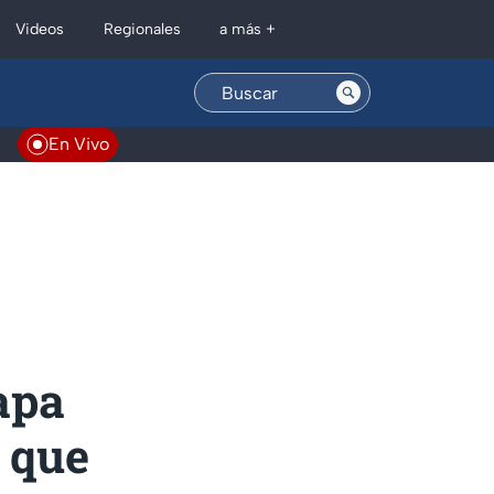
Regionales
Videos
a más +
En Vivo
apa
 que