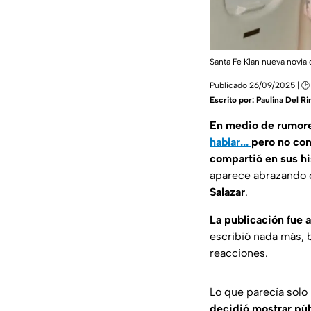
Santa Fe Klan nueva novia 
Publicado 26/09/2025 | 🕑
Escrito por:
Paulina Del R
En medio de rumores
hablar...
pero no con
compartió en sus hi
aparece abrazando c
Salazar
.
La publicación fue
escribió nada más, 
reacciones.
Lo que parecía solo
decidió mostrar pú