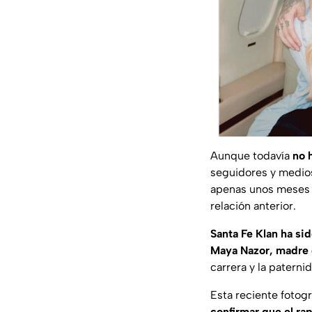
Aunque todavía
no 
seguidores y medios
apenas unos meses h
relación anterior.
Santa Fe Klan ha si
Maya Nazor, madre 
carrera y la paterni
Esta reciente fotog
confirmar que el ra