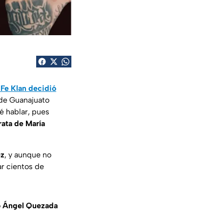
 Fe Klan decidió
 de Guanajuato
 hablar, pues
rata de María
ez
, y aunque no
ar cientos de
o Ángel Quezada