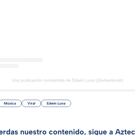
Una publicación compartida de Edwin Luna (@edwinlunat)
Música
Viral
Edwin Luna
ierdas nuestro contenido, sigue a Azte