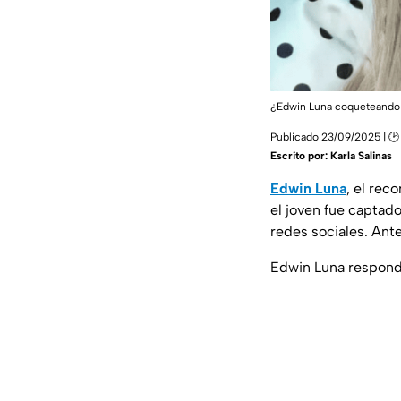
¿Edwin Luna coqueteando 
Publicado 23/09/2025 | 🕑 
Escrito por:
Karla Salinas
Edwin Luna
, el rec
el joven fue captad
redes sociales. Ant
Edwin Luna responde