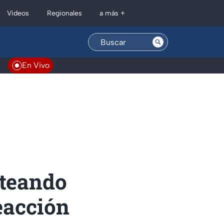
Regionales
Videos
a más +
En Vivo
eteando
reacción