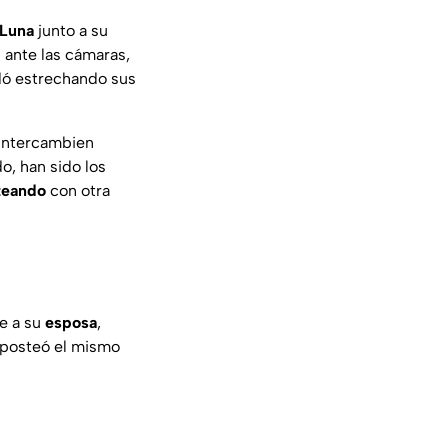
Luna
junto a su
 ante las cámaras,
udó estrechando sus
 intercambien
o, han sido los
teando
con otra
e a su
esposa
,
 posteó el mismo