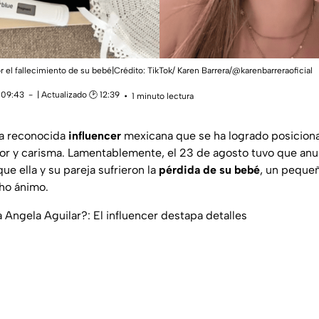
or el fallecimiento de su bebé|Crédito: TikTok/ Karen Barrera/@karenbarreraoficial
 09:43
| Actualizado 🕑 12:39
1 minuto lectura
a reconocida
influencer
mexicana que se ha logrado posiciona
or y carisma. Lamentablemente, el 23 de agosto tuvo que anun
que ella y su pareja sufrieron la
pérdida de su bebé
, un pequeñ
ho ánimo.
Angela Aguilar?: El influencer destapa detalles