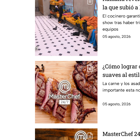
la que subió a
MasterChef 24
El cocinero garant
show tras haber tri
equipos
05 agosto, 2026
¿Cómo lograr c
suaves al esti
La carne y los asa
importante esta n
05 agosto, 2026
MasterChef 24/