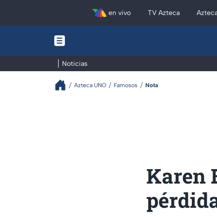
en vivo
TV Azteca
Aztec
Noticias
Azteca UNO
Famosos
Nota
Karen B
pérdida