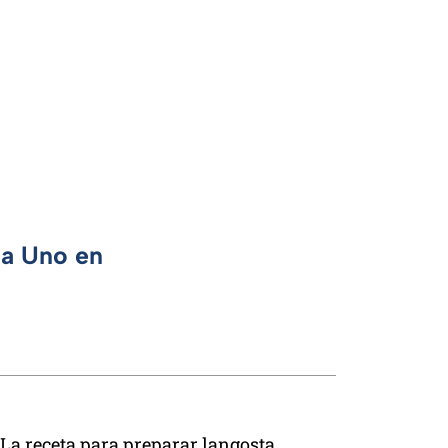
ca Uno en
La receta para preparar langosta