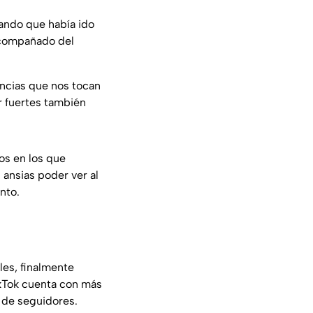
cando que había ido
acompañado del
ancias que nos tocan
 fuertes también
os en los que
nsias poder ver al
nto.
es, finalmente
ikTok cuenta con más
 de seguidores.