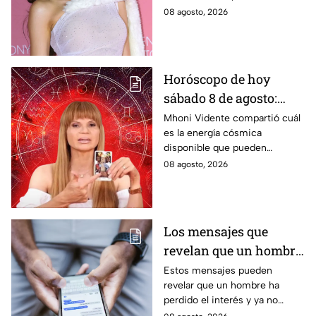
acciones tomará: "Voy a
conocer una campaña de la
08 agosto, 2026
defender mi trabajo"
que se encuentra siendo
víctima.
Horóscopo de hoy
sábado 8 de agosto:
estas son las
Mhoni Vidente compartió cuál
es la energía cósmica
predicciones de Mhoni
disponible que pueden
Vidente
aprovechar las personas de los
08 agosto, 2026
distintos signos del zodiaco.
Estas son sus predicciones del
sábado 8 de agosto en temas
de salud, dinero y amor.
Los mensajes que
revelan que un hombre
ya no tiene interés en ti
Estos mensajes pueden
revelar que un hombre ha
perdido el interés y ya no
busca mantener la misma