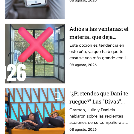
08 agosto, 2026
conexión, atención o cercanía
que tenía contigo.
Adiós a las ventanas: el
material que deja
entrar la luz y evita
Esta opción es tendencia en
este año, ya que hará que tu
miradas indiscretas en
casa se vea más grande con la
casa
entrada de los rayos del sol
08 agosto, 2026
"¿Pretendes que Dani te
ruegue?" Las "Divas"
lamentan el
Carmen, Julio y Daniela
hablaron sobre las recientes
comportamiento de
acciones de su compañera al
Michelle en MasterChef
interior del Mundo MasterChef
08 agosto, 2026
24/7