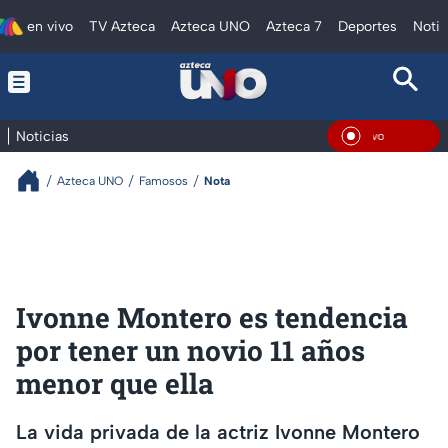
en vivo
TV Azteca
Azteca UNO
Azteca 7
Deportes
Notic
Noticias
En Viv
Azteca UNO
Famosos
Nota
Ivonne Montero es tendencia
por tener un novio 11 años
menor que ella
La vida privada de la actriz Ivonne Montero