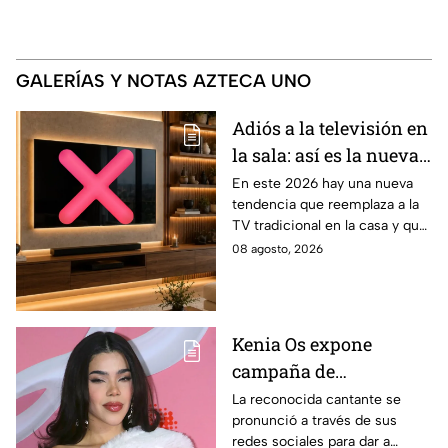
GALERÍAS Y NOTAS AZTECA UNO
Adiós a la televisión en
la sala: así es la nueva
tendencia que
En este 2026 hay una nueva
tendencia que reemplaza a la
conquista los hogares
TV tradicional en la casa y que
tiene más pulgadas, lo que
08 agosto, 2026
hace que sea una mejor
experiencia
Kenia Os expone
campaña de
desprestigio en su
La reconocida cantante se
pronunció a través de sus
contra y señala qué
redes sociales para dar a