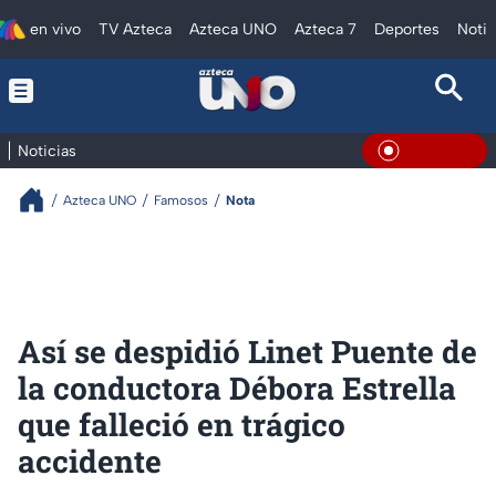
en vivo
TV Azteca
Azteca UNO
Azteca 7
Deportes
Notic
Noticias
En Vivo
Azteca UNO
Famosos
Nota
Así se despidió Linet Puente de
la conductora Débora Estrella
que falleció en trágico
accidente