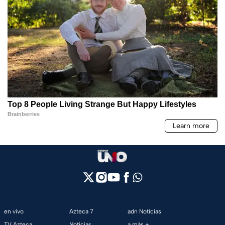
en vivo
Azteca 7
adn Noticias
TV Azteca
Noticias
a más +