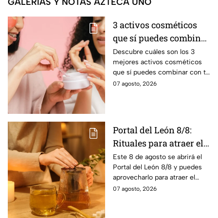
GALERÍAS Y NOTAS AZTECA UNO
3 activos cosméticos
que sí puedes combinar
con tu suero de
Descubre cuáles son los 3
mejores activos cosméticos
vitamina C sin riesgo
que sí puedes combinar con tu
de manchas
suero de vitamina C sin riesgo
07 agosto, 2026
de sufrir manchas, según los
expertos
Portal del León 8/8:
Rituales para atraer el
amor este 8 de agosto
Este 8 de agosto se abrirá el
Portal del León 8/8 y puedes
aprovecharlo para atraer el
amor con estos sencillos
07 agosto, 2026
rituales.