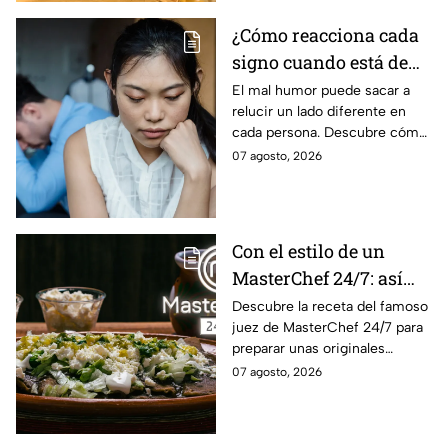
¿Cómo reacciona cada
signo cuando está de
mal humor?
El mal humor puede sacar a
relucir un lado diferente en
cada persona. Descubre cómo
reacciona cada signo del
07 agosto, 2026
zodiaco cuando algo logra
sacarlo de quicio.
Con el estilo de un
MasterChef 24/7: así
prepara el Chef Herrera
Descubre la receta del famoso
juez de MasterChef 24/7 para
unas enfrijoladas al
preparar unas originales
chipotle
enfrijoladas con una salsa llena
07 agosto, 2026
de sabor.