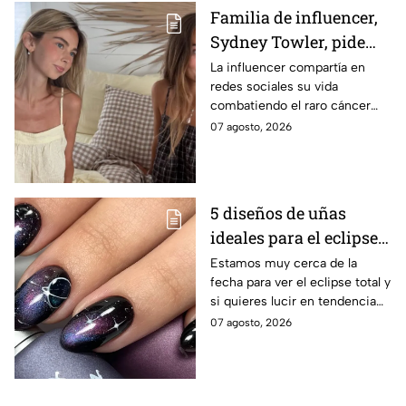
Familia de influencer,
Sydney Towler, pide
apoyo de 75, 000
La influencer compartía en
redes sociales su vida
dólares para honrar su
combatiendo el raro cáncer
memoria
que le aquejaba. Hoy la familia
07 agosto, 2026
pide ayuda para honrar su
legado. Esto se sabe.
5 diseños de uñas
ideales para el eclipse
total; son auténticas y
Estamos muy cerca de la
fecha para ver el eclipse total y
con colores cósmicos
si quieres lucir en tendencia
con el día mira estos diseños
07 agosto, 2026
de uñas.