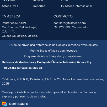
Azteca UNO
Deportes
TV Azteca Internacional
TV AZTECA
CONTACTO
Periférico Sur 4121,
contacto@tvazteca.com
Col. Fuentes Del Pedregal,
55 1720 1313
| Conmutador
C.P. 14141,
Ciudad De México, México.
Aviso de privacidad
Preferencias de Cookies
Derechos
Inversionistas
Promo Espacio
Trabaja con nosotros
Programa de ética, integridad y cumplimiento
Defensor de Audiencias y Código de Ética de Televisión Azteca III y
Televisora del Valle de México
TV Azteca, M.R. & ©, TV Azteca, S.A.B. de C.V. Todos los derechos reservados,
2025.
Queda prohibida la reproducción total o parcial sin la autorización previa,
expresa y por escrito de su titular.