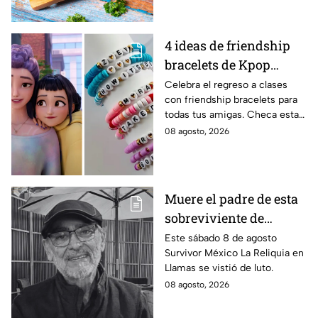
4 ideas de friendship
bracelets de Kpop
Demon Hunters para
Celebra el regreso a clases
con friendship bracelets para
intercambiar con tus
todas tus amigas. Checa estas
mejores amigas este
4 ideas inspiradas en Kpop
08 agosto, 2026
regreso a clases
Demon Hunters que seguro les
encantará.
Muere el padre de esta
sobreviviente de
Survivor México La
Este sábado 8 de agosto
Survivor México La Reliquia en
Reliquia en Llamas
Llamas se vistió de luto.
08 agosto, 2026