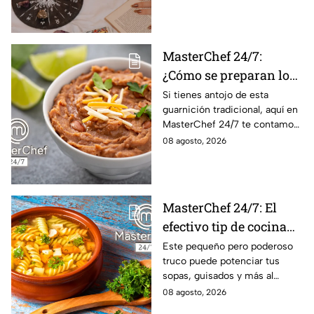
conoce el mensaje de los
astros para los 12 signos.
MasterChef 24/7:
¿Cómo se preparan los
frijoles puercos estilo
Si tienes antojo de esta
guarnición tradicional, aquí en
Sonora?
MasterChef 24/7 te contamos
la receta.
08 agosto, 2026
MasterChef 24/7: El
efectivo tip de cocina
de las abuelas para
Este pequeño pero poderoso
truco puede potenciar tus
darle sabor extra al
sopas, guisados y más al
caldillo
máximo.
08 agosto, 2026