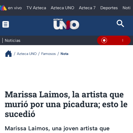
en vivo
TV Azteca
Azteca UNO
Azteca 7
Deportes
Notic
Noticias
En Vivo
Azteca UNO
Famosos
Nota
Marissa Laimos, la artista que
murió por una picadura; esto le
sucedió
Marissa Laimos, una joven artista que