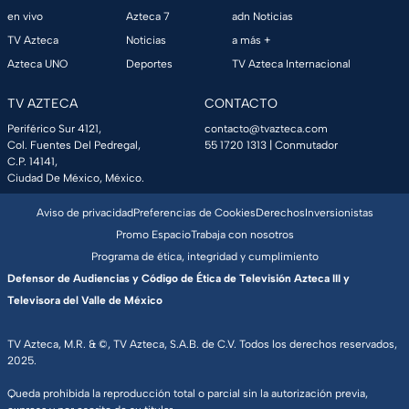
en vivo
Azteca 7
adn Noticias
TV Azteca
Noticias
a más +
Azteca UNO
Deportes
TV Azteca Internacional
TV AZTECA
CONTACTO
Periférico Sur 4121,
contacto@tvazteca.com
Col. Fuentes Del Pedregal,
55 1720 1313
| Conmutador
C.P. 14141,
Ciudad De México, México.
Aviso de privacidad
Preferencias de Cookies
Derechos
Inversionistas
Promo Espacio
Trabaja con nosotros
Programa de ética, integridad y cumplimiento
Defensor de Audiencias y Código de Ética de Televisión Azteca III y
Televisora del Valle de México
TV Azteca, M.R. & ©, TV Azteca, S.A.B. de C.V. Todos los derechos reservados,
2025.
Queda prohibida la reproducción total o parcial sin la autorización previa,