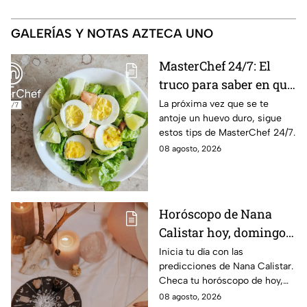
GALERÍAS Y NOTAS AZTECA UNO
MasterChef 24/7: El
truco para saber en qué
momento está listo un
La próxima vez que se te
antoje un huevo duro, sigue
huevo cocido
estos tips de MasterChef 24/7.
08 agosto, 2026
Horóscopo de Nana
Calistar hoy, domingo 9
de agosto: estos signos
Inicia tu día con las
predicciones de Nana Calistar.
tendrán ingresos extra
Checa tu horóscopo de hoy,
domingo 9 de agosto, y
08 agosto, 2026