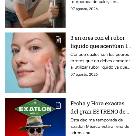
temporada de calor, sin
embargo estos consejos te
07 agosto, 2026
pueden servir. Disfruta tu casa
en estos días.
3 errores con el rubor
líquido que acentúan la
textura y abren los
Conoce cuáles son los peores
errores que no debes cometer
poros de tus mejillas
al utilizar rubor líquido ya que
acentúan la textura de tu piel y
07 agosto, 2026
pueden abrir los poros
Fecha y Hora exactas
del gran ESTRENO de
la décima temporada
Está décima temporada de
Exatlón México estará llena de
de Exatlón México
adrenalina.