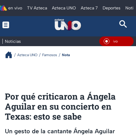
en vivo
TV Azteca
Azteca UNO
Azteca 7
Deportes
Notic
Noticias
En Vi
Azteca UNO
Famosos
Nota
Por qué criticaron a Ángela
Aguilar en su concierto en
Texas: esto se sabe
Un gesto de la cantante Ángela Aguilar