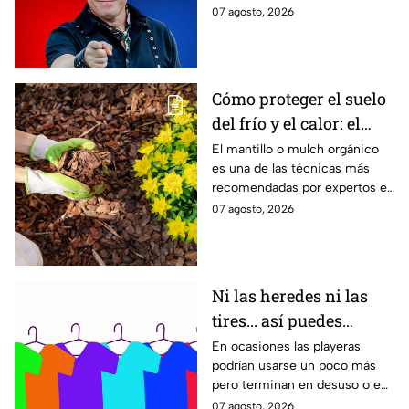
07 agosto, 2026
Cómo proteger el suelo
del frío y el calor: el
mantillo natural que
El mantillo o mulch orgánico
es una de las técnicas más
conserva el jardín
recomendadas por expertos en
jardinería para proteger el
07 agosto, 2026
suelo de las temperaturas
extremas, conservar la
humedad y favorecer el
crecimiento saludable de las
Ni las heredes ni las
plantas. Esta es la manera
tires... así puedes
adecuada de aplicarlo en el
jardín.
reutilizar tus playeras
En ocasiones las playeras
podrían usarse un poco más
usadas
pero terminan en desuso o en
la basura. Por ello puedes
07 agosto, 2026