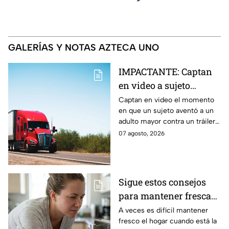
GALERÍAS Y NOTAS AZTECA UNO
IMPACTANTE: Captan
en video a sujeto
aventando a un adulto
Captan en video el momento
en que un sujeto aventó a un
mayor contra un tráiler
adulto mayor contra un tráiler y
y resulta aplastado en
este es arrollado.
07 agosto, 2026
Monterrey
Sigue estos consejos
para mantener fresca
tu casa en temporada
A veces es difícil mantener
fresco el hogar cuando está la
de calor