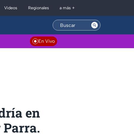
Regionales
Videos
a más +
En Vivo
dría en
 Parra.