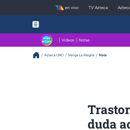
en vivo
TV Azteca
Aztec
Videos
Notas
Azteca UNO
Venga La Alegría
Nota
Trastor
duda ac