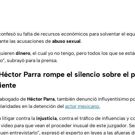
 confesó su falta de recursos económicos para solventar el equ
ante las acusaciones de
abuso sexual
.
quieren
dinero
, el cual yo no tengo, pero todos los que se es
, subrayó para la prensa.
éctor Parra rompe el silencio sobre el 
iente
, abogado de
Héctor Parra
, también denunció influyentísimo po
ularidades en la detención del
actor mexicano.
litigar contra la
injusticia
, contra el tráfico de influencias y co
video para que vean el proceder inusual de este juzgador. S
en entrevistarlo”, expresó el experto en leyes a las afueras d