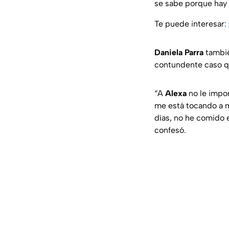
se sabe porque hay 
Te puede interesar:
Daniela Parra
tambié
contundente caso qu
“A
Alexa
no le impo
me está tocando a m
días, no he comido e
confesó.