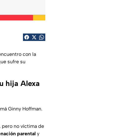
encuentro con la
que sufre su
u hija Alexa
amá Ginny Hoffman.
, pero no víctima de
enación parental
y