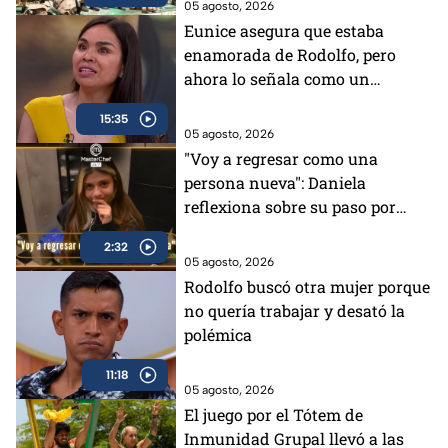
05 agosto, 2026
Eunice asegura que estaba
enamorada de Rodolfo, pero
ahora lo señala como un
mentiroso
15:35
05 agosto, 2026
"Voy a regresar como una
persona nueva": Daniela
reflexiona sobre su paso por
MasterChef 24/7 (VIDEO)
2:32
05 agosto, 2026
Rodolfo buscó otra mujer porque
no quería trabajar y desató la
polémica
11:18
05 agosto, 2026
El juego por el Tótem de
Inmunidad Grupal llevó a las