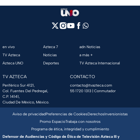
en vivo
Azteca 7
adn Noticias
TV Azteca
Noticias
a más +
Azteca UNO
Deportes
TV Azteca Internacional
TV AZTECA
CONTACTO
Periférico Sur 4121,
contacto@tvazteca.com
Col. Fuentes Del Pedregal,
55 1720 1313
| Conmutador
C.P. 14141,
Ciudad De México, México.
Aviso de privacidad
Preferencias de Cookies
Derechos
Inversionistas
Promo Espacio
Trabaja con nosotros
Programa de ética, integridad y cumplimiento
Defensor de Audiencias y Código de Ética de Televisión Azteca III y