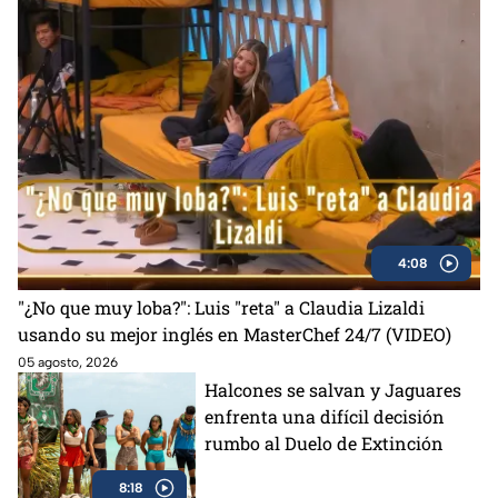
4:08
"¿No que muy loba?": Luis "reta" a Claudia Lizaldi
usando su mejor inglés en MasterChef 24/7 (VIDEO)
05 agosto, 2026
Halcones se salvan y Jaguares
enfrenta una difícil decisión
rumbo al Duelo de Extinción
8:18