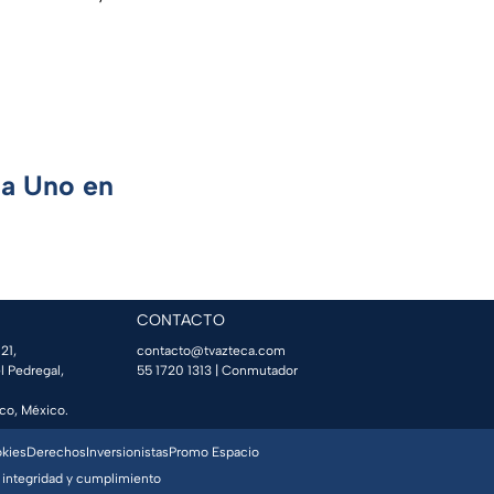
ca Uno en
CONTACTO
21,
contacto@tvazteca.com
l Pedregal,
55 1720 1313
| Conmutador
co, México.
okies
Derechos
Inversionistas
Promo Espacio
 integridad y cumplimiento