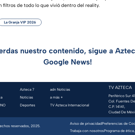
 filtros de todo lo que vivió dentro del reality.
La Granja VIP 2026
ierdas nuestro contenido, sigue a Azte
Google News!
TV AZTECA
Azteca 7
adn Noticias
Periférico Sur 41
ca
Noticias
a más +
Col. Fuentes De
UNO
Deportes
TV Azteca Internacional
C.P. 14141,
Ciudad De Méxi
Aviso de privacidad
Preferencias de Co
erechos reservados, 2025.
Trabaja con nosotros
Programa de ética,