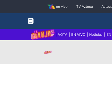
en vivo
TV Azteca
Aztec
VOTA
EN VIVO
Noticias
EN