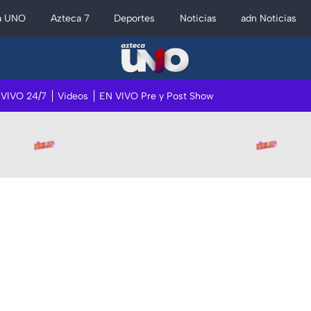
a UNO
Azteca 7
Deportes
Noticias
adn Noticias
 VIVO 24/7
Videos
EN VIVO Pre y Post Show