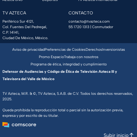
TV AZTECA
CONTACTO
Periférico Sur 4121,
contacto@tvazteca.com
Col. Fuentes Del Pedregal,
55 1720 1313
| Conmutador
C.P. 14141,
Ciudad De México, México.
Aviso de privacidad
Preferencias de Cookies
Derechos
Inversionistas
Promo Espacio
Trabaja con nosotros
Programa de ética, integridad y cumplimiento
Defensor de Audiencias y Código de Ética de Televisión Azteca III y
Televisora del Valle de México
TV Azteca, M.R. & ©, TV Azteca, S.A.B. de C.V. Todos los derechos reservados,
2025.
Queda prohibida la reproducción total o parcial sin la autorización previa,
expresa y por escrito de su titular.
Subir inicio