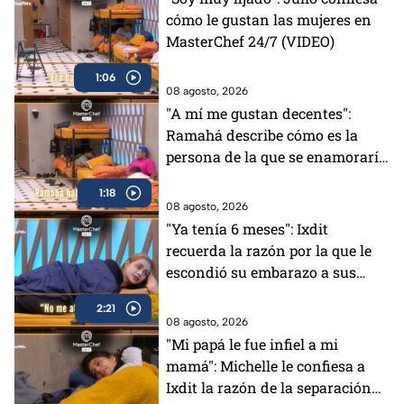
cómo le gustan las mujeres en
MasterChef 24/7 (VIDEO)
1:06
08 agosto, 2026
"A mí me gustan decentes":
Ramahá describe cómo es la
persona de la que se enamoraría
(VIDEO)
1:18
08 agosto, 2026
"Ya tenía 6 meses": Ixdit
recuerda la razón por la que le
escondió su embarazo a sus
padres en MasterChef 24/7
2:21
(VIDEO)
08 agosto, 2026
"Mi papá le fue infiel a mi
mamá": Michelle le confiesa a
Ixdit la razón de la separación