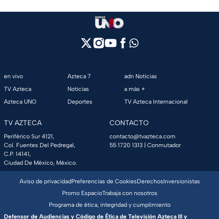
en vivo
Azteca 7
adn Noticias
TV Azteca
Noticias
a más +
Azteca UNO
Deportes
TV Azteca Internacional
TV AZTECA
CONTACTO
Periférico Sur 4121,
contacto@tvazteca.com
Col. Fuentes Del Pedregal,
55 1720 1313
| Conmutador
C.P. 14141,
Ciudad De México, México.
Aviso de privacidad
Preferencias de Cookies
Derechos
Inversionistas
Promo Espacio
Trabaja con nosotros
Programa de ética, integridad y cumplimiento
Defensor de Audiencias y Código de Ética de Televisión Azteca III y