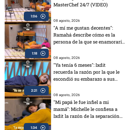
MasterChef 24/7 (VIDEO)
1:06
08 agosto, 2026
"A mí me gustan decentes":
Ramahá describe cómo es la
persona de la que se enamoraría
(VIDEO)
1:18
08 agosto, 2026
"Ya tenía 6 meses": Ixdit
recuerda la razón por la que le
escondió su embarazo a sus
padres en MasterChef 24/7
2:21
(VIDEO)
08 agosto, 2026
"Mi papá le fue infiel a mi
mamá": Michelle le confiesa a
Ixdit la razón de la separación
de sus padres en MasterChef
1:34
24/7 (VIDEO)