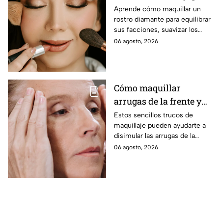
sea perfecto
Aprende cómo maquillar un
rostro diamante para equilibrar
sus facciones, suavizar los
ángulos y lograr un acabado
06 agosto, 2026
armonioso y favorecedor.
Cómo maquillar
arrugas de la frente y
que luzca lisa
Estos sencillos trucos de
maquillaje pueden ayudarte a
disimular las arrugas de la
frente, suavizar su apariencia y
06 agosto, 2026
lograr un acabado más
uniforme y natural.