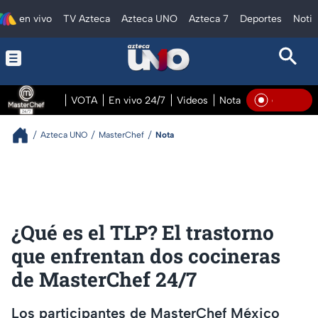
en vivo
TV Azteca
Azteca UNO
Azteca 7
Deportes
Notic
VOTA
En vivo 24/7
Videos
Notas
En vivo Pre
En Viv
Azteca UNO
MasterChef
Nota
¿Qué es el TLP? El trastorno
que enfrentan dos cocineras
de MasterChef 24/7
Los participantes de MasterChef México