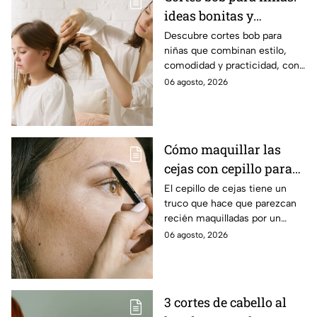
ideas bonitas y
prácticas
Descubre cortes bob para
niñas que combinan estilo,
comodidad y practicidad, con
opciones ideales para renovar
06 agosto, 2026
su look y facilitar el peinado
diario.
Cómo maquillar las
cejas con cepillo para
que se vean esculpidas
El cepillo de cejas tiene un
truco que hace que parezcan
y redefinidas: paso a
recién maquilladas por un
paso
profesional
06 agosto, 2026
3 cortes de cabello al