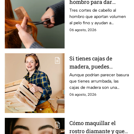
hombro para dar
volumen al pelo fino
Tres cortes de cabello al
hombro que aportan volumen
al pelo fino y ayudan a
conseguir una melena con
06 agosto, 2026
más movimiento, cuerpo y
densidad.
Si tienes cajas de
madera, puedes
ahorrar miles de pesos
Aunque podrían parecer basura
que tienes arrumbada, las
en decoración: 4 ideas
cajas de madera son una
brutales
excelente alternativa para
06 agosto, 2026
adornar los espacios y quedan
muy prácticos.
Cómo maquillar el
rostro diamante y que