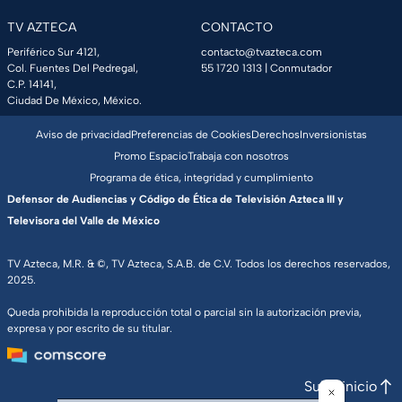
TV AZTECA
CONTACTO
Periférico Sur 4121,
contacto@tvazteca.com
Col. Fuentes Del Pedregal,
55 1720 1313
| Conmutador
C.P. 14141,
Ciudad De México, México.
Aviso de privacidad
Preferencias de Cookies
Derechos
Inversionistas
Promo Espacio
Trabaja con nosotros
Programa de ética, integridad y cumplimiento
Defensor de Audiencias y Código de Ética de Televisión Azteca III y
Televisora del Valle de México
TV Azteca, M.R. & ©, TV Azteca, S.A.B. de C.V. Todos los derechos reservados,
2025.
Queda prohibida la reproducción total o parcial sin la autorización previa,
expresa y por escrito de su titular.
Subir inicio