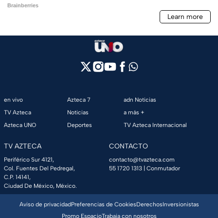
en vivo
Azteca 7
adn Noticias
TV Azteca
Noticias
a más +
Azteca UNO
Deportes
TV Azteca Internacional
TV AZTECA
CONTACTO
Periférico Sur 4121,
contacto@tvazteca.com
Col. Fuentes Del Pedregal,
55 1720 1313
| Conmutador
C.P. 14141,
Ciudad De México, México.
Aviso de privacidad
Preferencias de Cookies
Derechos
Inversionistas
Promo Espacio
Trabaja con nosotros