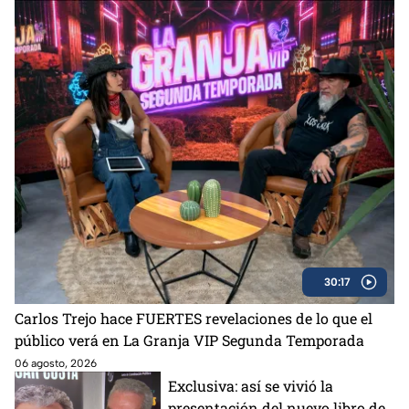
30:17
Carlos Trejo hace FUERTES revelaciones de lo que el
público verá en La Granja VIP Segunda Temporada
06 agosto, 2026
Exclusiva: así se vivió la
presentación del nuevo libro de