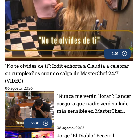
2:01
"No te olvides de ti": Ixdit exhorta a Claudia a celebrar
su cumpleaños cuando salga de MasterChef 24/7
(VIDEO)
06 agosto, 2026
"Nunca me verán llorar": Lancer
asegura que nadie verá su lado
más sensible en MasterChef
24/7 (VIDEO)
2:00
06 agosto, 2026
Jorge "El Diablo" Becerril