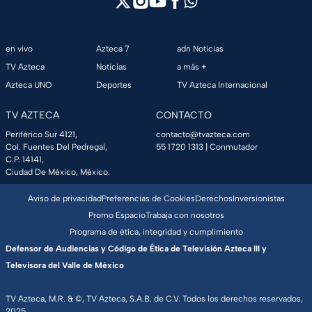
en vivo
Azteca 7
adn Noticias
TV Azteca
Noticias
a más +
Azteca UNO
Deportes
TV Azteca Internacional
TV AZTECA
CONTACTO
Periférico Sur 4121,
contacto@tvazteca.com
Col. Fuentes Del Pedregal,
55 1720 1313
| Conmutador
C.P. 14141,
Ciudad De México, México.
Aviso de privacidad
Preferencias de Cookies
Derechos
Inversionistas
Promo Espacio
Trabaja con nosotros
Programa de ética, integridad y cumplimiento
Defensor de Audiencias y Código de Ética de Televisión Azteca III y
Televisora del Valle de México
TV Azteca, M.R. & ©, TV Azteca, S.A.B. de C.V. Todos los derechos reservados,
2025.