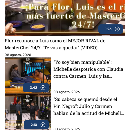
1:26
Flor reconoce a Luis como el MEJOR RIVAL de
MasterChef 24/7: 'Te vas a quedar' (VIDEO)
08 agosto, 2026
"Yo soy bien manipulable":
Michelle despotrica con Claudia
contra Carmen, Luis y las
"Divas" en MasterChef 24/7
3:42
(VIDEO)
08 agosto, 2026
"Su cabeza se quemó desde el
Pin Negro": Julio y Carmen
hablan de la actitud de Michelle
en MasterChef 24/7 (VIDEO)
2:10
08 agosto, 2026