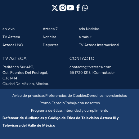
en vivo
Azteca 7
adn Noticias
TV Azteca
Noticias
a más +
Azteca UNO
Deportes
TV Azteca Internacional
TV AZTECA
CONTACTO
Periférico Sur 4121,
contacto@tvazteca.com
Col. Fuentes Del Pedregal,
55 1720 1313
| Conmutador
C.P. 14141,
Ciudad De México, México.
Aviso de privacidad
Preferencias de Cookies
Derechos
Inversionistas
Promo Espacio
Trabaja con nosotros
Programa de ética, integridad y cumplimiento
Defensor de Audiencias y Código de Ética de Televisión Azteca III y
Televisora del Valle de México