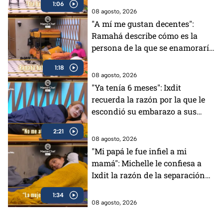
1:06
08 agosto, 2026
"A mí me gustan decentes":
Ramahá describe cómo es la
persona de la que se enamoraría
(VIDEO)
1:18
08 agosto, 2026
"Ya tenía 6 meses": Ixdit
recuerda la razón por la que le
escondió su embarazo a sus
padres en MasterChef 24/7
2:21
(VIDEO)
08 agosto, 2026
"Mi papá le fue infiel a mi
mamá": Michelle le confiesa a
Ixdit la razón de la separación
de sus padres en MasterChef
1:34
24/7 (VIDEO)
08 agosto, 2026