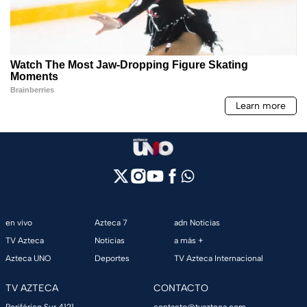
en vivo
Azteca 7
adn Noticias
TV Azteca
Noticias
a más +
Azteca UNO
Deportes
TV Azteca Internacional
TV AZTECA
CONTACTO
Periférico Sur 4121,
contacto@tvazteca.com