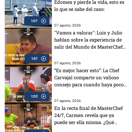
Edomex y pierde la vida, esto es
lo que se sabe del caso:
1:07
07 agosto, 2026
"Vamos a valorar": Luis y Julio
hablan sobre la experiencia de
salir del Mundo de MasterChef
24/7 (VIDEO)
1:57
07 agosto, 2026
“Es mejor hacer esto”: La Chef
Carvajal comparte un valioso
consejo para cuando haya poco
tiempo en MasterChef 24/7
1:02
(VIDEO)
07 agosto, 2026
En la recta final de MasterChef
24/7, Carmen revela que ya
puede ser ella misma. ¿Qué
cambió?