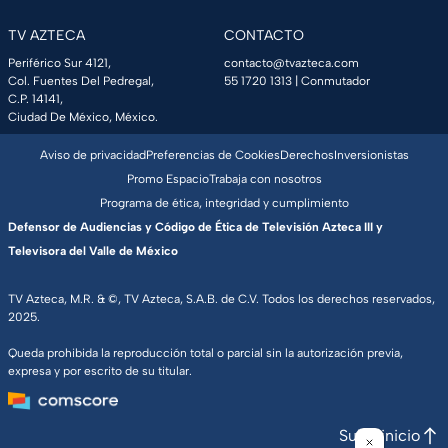
TV AZTECA
CONTACTO
Periférico Sur 4121,
contacto@tvazteca.com
Col. Fuentes Del Pedregal,
55 1720 1313
| Conmutador
C.P. 14141,
Ciudad De México, México.
Aviso de privacidad
Preferencias de Cookies
Derechos
Inversionistas
Promo Espacio
Trabaja con nosotros
Programa de ética, integridad y cumplimiento
Defensor de Audiencias y Código de Ética de Televisión Azteca III y
Televisora del Valle de México
TV Azteca, M.R. & ©, TV Azteca, S.A.B. de C.V. Todos los derechos reservados,
2025.
Queda prohibida la reproducción total o parcial sin la autorización previa,
expresa y por escrito de su titular.
Subir inicio