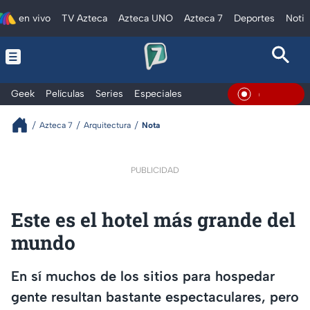
en vivo
TV Azteca
Azteca UNO
Azteca 7
Deportes
Notic
Geek
Películas
Series
Especiales
En Vivo
Azteca 7
Arquitectura
Nota
PUBLICIDAD
Este es el hotel más grande del
mundo
En sí muchos de los sitios para hospedar
gente resultan bastante espectaculares, pero