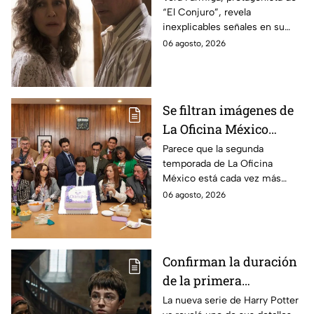
“El Conjuro”, revela
señales en su cuerpo
inexplicables señales en su
durante la grabación de
cuerpo durante el rodaje de la
06 agosto, 2026
la película
película
Se filtran imágenes de
La Oficina México
temporada 2 y un
Parece que la segunda
temporada de La Oficina
detalle desata teorías
México está cada vez más
entre los fans
cerca, pues el elenco ya se
06 agosto, 2026
encuentra en grabaciones y ya
se filtraron las primeras
imágenes del set.
Confirman la duración
de la primera
temporada de Harry
La nueva serie de Harry Potter