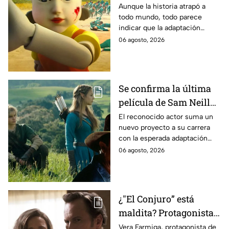
Estados Unidos? Esto
Aunque la historia atrapó a
todo mundo, todo parece
es lo que se sabe al
indicar que la adaptación
momento
podría ser cancelada:
06 agosto, 2026
Se confirma la última
película de Sam Neill
antes de morir: esto es
El reconocido actor suma un
nuevo proyecto a su carrera
lo que se sabe hasta
con la esperada adaptación
ahora
cinematográfica del popular
06 agosto, 2026
videojuego.
¿"El Conjuro” está
maldita? Protagonista
revela INQUIETANTES
Vera Farmiga, protagonista de