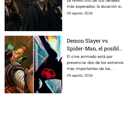
ya reveló uno de sus detalles
Potter y emocionará a
más esperados: la duración de
los fans de los libros
la primera temporada basada
05 agosto, 2026
en los libros de J.K. Rowling.
Demon Slayer vs.
Spider-Man, el posible
gran enfrentamiento
El cine animado está por
presenciar dos de los estrenos
en taquilla del 2027
más importantes de los
últimos años.
05 agosto, 2026