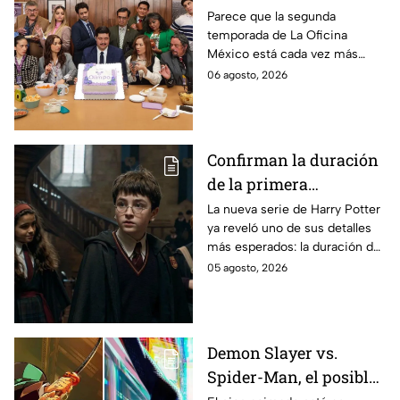
temporada 2 y un
Parece que la segunda
temporada de La Oficina
detalle desata teorías
México está cada vez más
entre los fans
cerca, pues el elenco ya se
06 agosto, 2026
encuentra en grabaciones y ya
se filtraron las primeras
imágenes del set.
Confirman la duración
de la primera
temporada de Harry
La nueva serie de Harry Potter
ya reveló uno de sus detalles
Potter y emocionará a
más esperados: la duración de
los fans de los libros
la primera temporada basada
05 agosto, 2026
en los libros de J.K. Rowling.
Demon Slayer vs.
Spider-Man, el posible