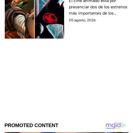
gran enfrentamiento
El cine animado está por
presenciar dos de los estrenos
en taquilla del 2027
más importantes de los
últimos años.
05 agosto, 2026