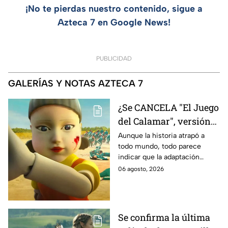
¡No te pierdas nuestro contenido, sigue a
Azteca 7 en Google News!
PUBLICIDAD
GALERÍAS Y NOTAS AZTECA 7
¿Se CANCELA "El Juego
del Calamar", versión
Estados Unidos? Esto
Aunque la historia atrapó a
todo mundo, todo parece
es lo que se sabe al
indicar que la adaptación
momento
podría ser cancelada:
06 agosto, 2026
Se confirma la última