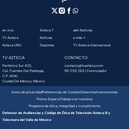
en vivo
Azteca 7
adn Noticias
TV Azteca
Noticias
a más +
Azteca UNO
Deportes
TV Azteca Internacional
TV AZTECA
CONTACTO
Periférico Sur 4121,
contacto@tvazteca.com
Col. Fuentes Del Pedregal,
55 1720 1313
| Conmutador
C.P. 14141,
Ciudad De México, México.
Aviso de privacidad
Preferencias de Cookies
Derechos
Inversionistas
Promo Espacio
Trabaja con nosotros
Programa de ética, integridad y cumplimiento
Defensor de Audiencias y Código de Ética de Televisión Azteca III y
Televisora del Valle de México