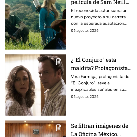
película de Sam Neill
antes de morir: esto es
El reconocido actor suma un
nuevo proyecto a su carrera
lo que se sabe hasta
con la esperada adaptación
ahora
cinematográfica del popular
06 agosto, 2026
videojuego.
¿"El Conjuro” está
maldita? Protagonista
revela INQUIETANTES
Vera Farmiga, protagonista de
“El Conjuro”, revela
señales en su cuerpo
inexplicables señales en su
durante la grabación de
cuerpo durante el rodaje de la
06 agosto, 2026
la película
película
Se filtran imágenes de
La Oficina México