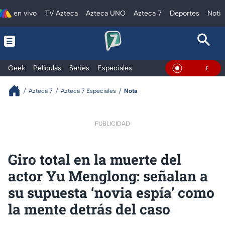
en vivo
TV Azteca
Azteca UNO
Azteca 7
Deportes
Notic
Geek
Películas
Series
Especiales
En Vivo
Azteca 7
Azteca 7 Especiales
Nota
PUBLICIDAD
Giro total en la muerte del
actor Yu Menglong: señalan a
su supuesta ‘novia espía’ como
la mente detrás del caso