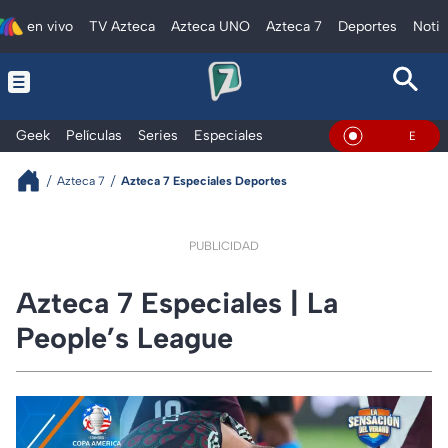
en vivo
TV Azteca
Azteca UNO
Azteca 7
Deportes
Notic
Geek
Películas
Series
Especiales
En Vivo
Azteca 7
Azteca 7 Especiales Deportes
PUBLICIDAD
Azteca 7 Especiales | La
People’s League