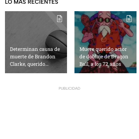
LO MÁS RECIENTES
Determinan causa de
Muere querido actor
muerte de Brandon
de doblaje de Dragon
Clarke, querido
Ball, a los 72 años
jugador de la NBA, y
el resultado es
escalofriante
PUBLICIDAD