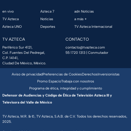
en vivo
Azteca 7
adn Noticias
TV Azteca
Noticias
a más +
Azteca UNO
Deportes
TV Azteca Internacional
TV AZTECA
CONTACTO
Periférico Sur 4121,
contacto@tvazteca.com
Col. Fuentes Del Pedregal,
55 1720 1313
| Conmutador
C.P. 14141,
Ciudad De México, México.
Aviso de privacidad
Preferencias de Cookies
Derechos
Inversionistas
Promo Espacio
Trabaja con nosotros
Programa de ética, integridad y cumplimiento
Defensor de Audiencias y Código de Ética de Televisión Azteca III y
Televisora del Valle de México
TV Azteca, M.R. & ©, TV Azteca, S.A.B. de C.V. Todos los derechos reservados,
2025.