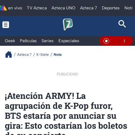
en vivo
TV Azteca
Azteca UNO
Azteca 7
Deportes
Notic
Geek
Películas
Series
Especiales
En Vivo
Azteca 7
K-Siete
Nota
PUBLICIDAD
¡Atención ARMY! La
agrupación de K-Pop furor,
BTS estaría por anunciar su
gira: Esto costarían los boletos