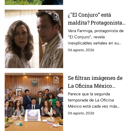
¿"El Conjuro” está
maldita? Protagonista
revela INQUIETANTES
Vera Farmiga, protagonista de
“El Conjuro”, revela
señales en su cuerpo
inexplicables señales en su
durante la grabación de
cuerpo durante el rodaje de la
06 agosto, 2026
la película
película
Se filtran imágenes de
La Oficina México
temporada 2 y un
Parece que la segunda
temporada de La Oficina
detalle desata teorías
México está cada vez más
entre los fans
cerca, pues el elenco ya se
06 agosto, 2026
encuentra en grabaciones y ya
se filtraron las primeras
imágenes del set.