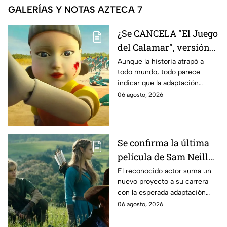
GALERÍAS Y NOTAS AZTECA 7
¿Se CANCELA "El Juego
del Calamar", versión
Estados Unidos? Esto
Aunque la historia atrapó a
todo mundo, todo parece
es lo que se sabe al
indicar que la adaptación
momento
podría ser cancelada:
06 agosto, 2026
Se confirma la última
película de Sam Neill
antes de morir: esto es
El reconocido actor suma un
nuevo proyecto a su carrera
lo que se sabe hasta
con la esperada adaptación
ahora
cinematográfica del popular
06 agosto, 2026
videojuego.