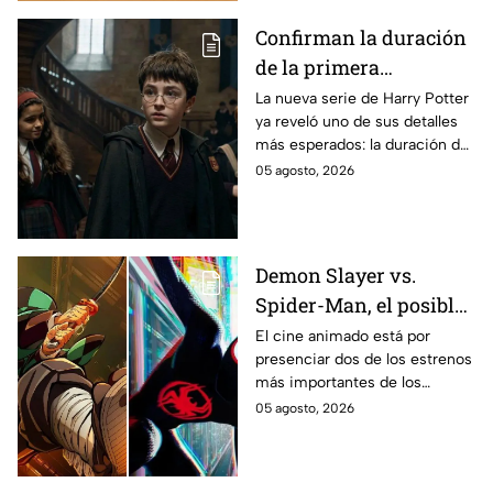
Confirman la duración
de la primera
temporada de Harry
La nueva serie de Harry Potter
ya reveló uno de sus detalles
Potter y emocionará a
más esperados: la duración de
los fans de los libros
la primera temporada basada
05 agosto, 2026
en los libros de J.K. Rowling.
Demon Slayer vs.
Spider-Man, el posible
gran enfrentamiento
El cine animado está por
presenciar dos de los estrenos
en taquilla del 2027
más importantes de los
últimos años.
05 agosto, 2026