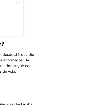
r?
; desde ahí, decidió
os informados. Ha
ometido seguir con
s de vida.
ales y se destacaba