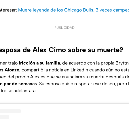
nteresar:
Muere leyenda de los Chicago Bulls, 3 veces campeó
PUBLICIDAD
 esposa de Alex Cimo sobre su muerte?
mer trajo
fricción a su familia
, de acuerdo con la propia Bryttn
es Alonzo
, compartió la noticia en LinkedIn cuando aún no est
eseo del propio Alex es que se anunciara su muerte después 
un par de semanas
. Su esposa quiso respetar ese deseo, pero 
re se adelantara.