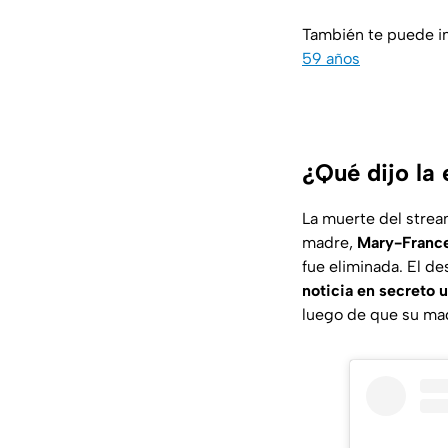
También te puede i
59 años
¿Qué dijo la
La muerte del strea
madre,
Mary-Franc
fue eliminada. El d
noticia en secreto 
luego de que su mad