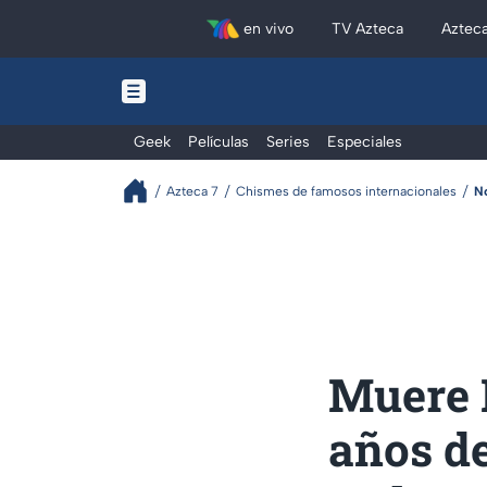
en vivo
TV Azteca
Aztec
Geek
Películas
Series
Especiales
Azteca 7
Chismes de famosos internacionales
N
Muere 
años d