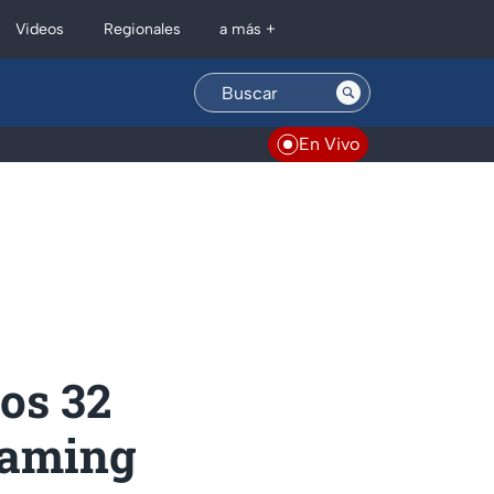
Regionales
Videos
a más +
En Vivo
os 32
gaming