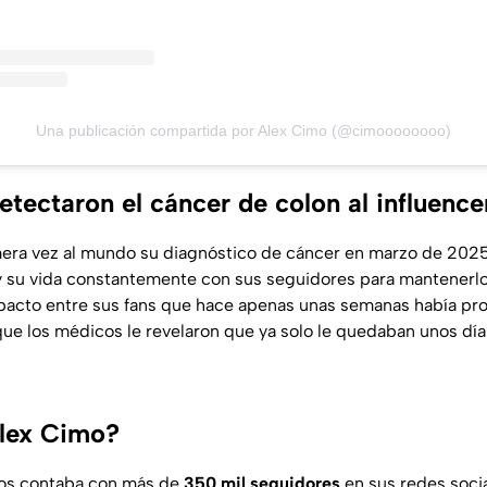
Una publicación compartida por Alex Cimo (@cimoooooooo)
tectaron el cáncer de colon al influence
mera vez al mundo su diagnóstico de cáncer en marzo de 2025
y su vida constantemente con sus seguidores para mantenerl
pacto entre sus fans que hace apenas unas semanas había pr
que los médicos le revelaron que ya solo le quedaban unos día
Alex Cimo?
os contaba con más de
350 mil seguidores
en sus redes soci