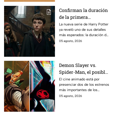
imágenes del set.
Confirman la duración
de la primera
temporada de Harry
La nueva serie de Harry Potter
ya reveló uno de sus detalles
Potter y emocionará a
más esperados: la duración de
los fans de los libros
la primera temporada basada
05 agosto, 2026
en los libros de J.K. Rowling.
Demon Slayer vs.
Spider-Man, el posible
gran enfrentamiento
El cine animado está por
presenciar dos de los estrenos
en taquilla del 2027
más importantes de los
últimos años.
05 agosto, 2026