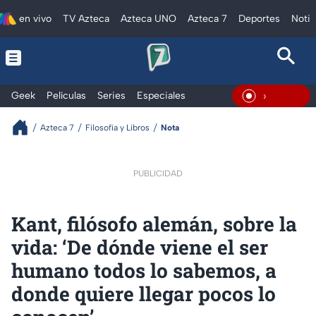
en vivo
TV Azteca
Azteca UNO
Azteca 7
Deportes
Notic
Geek
Películas
Series
Especiales
En Vivo
Azteca 7
Filosofía y Libros
Nota
PUBLICIDAD
Kant, filósofo alemán, sobre la
vida: ‘De dónde viene el ser
humano todos lo sabemos, a
donde quiere llegar pocos lo