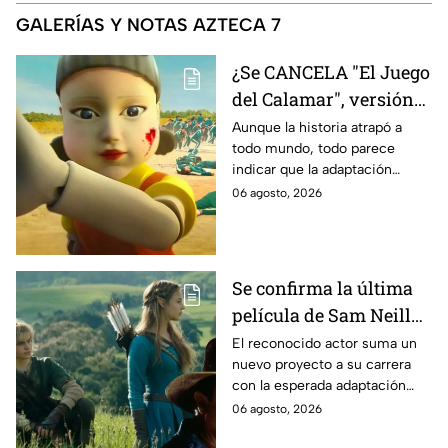
GALERÍAS Y NOTAS AZTECA 7
¿Se CANCELA "El Juego
del Calamar", versión
Estados Unidos? Esto
Aunque la historia atrapó a
todo mundo, todo parece
es lo que se sabe al
indicar que la adaptación
momento
podría ser cancelada:
06 agosto, 2026
Se confirma la última
película de Sam Neill
antes de morir: esto es
El reconocido actor suma un
nuevo proyecto a su carrera
lo que se sabe hasta
con la esperada adaptación
ahora
cinematográfica del popular
06 agosto, 2026
videojuego.