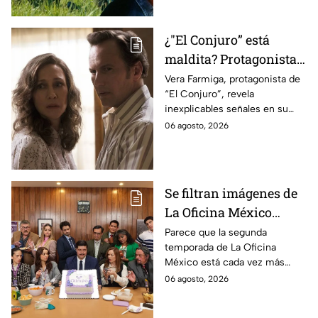
¿"El Conjuro” está
maldita? Protagonista
revela INQUIETANTES
Vera Farmiga, protagonista de
“El Conjuro”, revela
señales en su cuerpo
inexplicables señales en su
durante la grabación de
cuerpo durante el rodaje de la
06 agosto, 2026
la película
película
Se filtran imágenes de
La Oficina México
temporada 2 y un
Parece que la segunda
temporada de La Oficina
detalle desata teorías
México está cada vez más
entre los fans
cerca, pues el elenco ya se
06 agosto, 2026
encuentra en grabaciones y ya
se filtraron las primeras