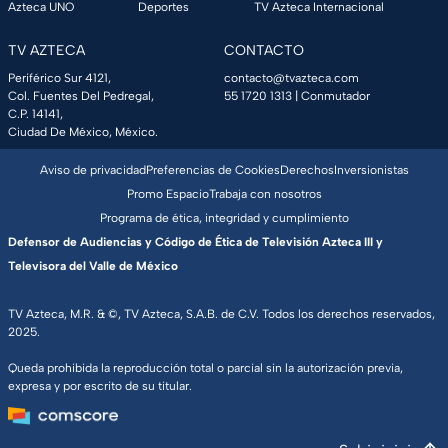
Azteca UNO
Deportes
TV Azteca Internacional
TV AZTECA
CONTACTO
Periférico Sur 4121,
contacto@tvazteca.com
Col. Fuentes Del Pedregal,
55 1720 1313
| Conmutador
C.P. 14141,
Ciudad De México, México.
Aviso de privacidad
Preferencias de Cookies
Derechos
Inversionistas
Promo Espacio
Trabaja con nosotros
Programa de ética, integridad y cumplimiento
Defensor de Audiencias y Código de Ética de Televisión Azteca III y
Televisora del Valle de México
TV Azteca, M.R. & ©, TV Azteca, S.A.B. de C.V. Todos los derechos reservados,
2025.
Queda prohibida la reproducción total o parcial sin la autorización previa,
expresa y por escrito de su titular.