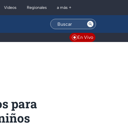
Regionales
Videos
a más +
En Vivo
os para
 niños