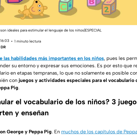
son ideales para estimular el lenguaje de los niños|ESPECIAL
 16:03
1 minuto lectura
| DR
de las habilidades más importantes en los niños
, pues les per
nder su entorno y expresar sus emociones. Es por esto que r
ulario en etapas tempranas, lo que no solamente es posible co
bién con
juegos y actividades especiales para el vocabulario
eppa Pig
.
lar el vocabulario de los niños? 3 jueg
erten y enseñan
 con George y Peppa Pig
. En
muchos de los capítulos de Peppa