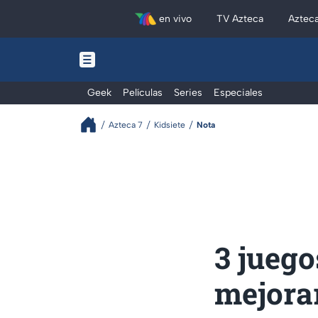
en vivo
TV Azteca
Aztec
Geek
Películas
Series
Especiales
Azteca 7
Kidsiete
Nota
3 juego
mejorar