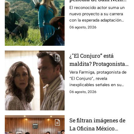
antes de morir: esto es
El reconocido actor suma un
nuevo proyecto a su carrera
lo que se sabe hasta
con la esperada adaptación
ahora
cinematográfica del popular
06 agosto, 2026
videojuego.
¿"El Conjuro” está
maldita? Protagonista
revela INQUIETANTES
Vera Farmiga, protagonista de
“El Conjuro”, revela
señales en su cuerpo
inexplicables señales en su
durante la grabación de
cuerpo durante el rodaje de la
06 agosto, 2026
la película
película
Se filtran imágenes de
La Oficina México