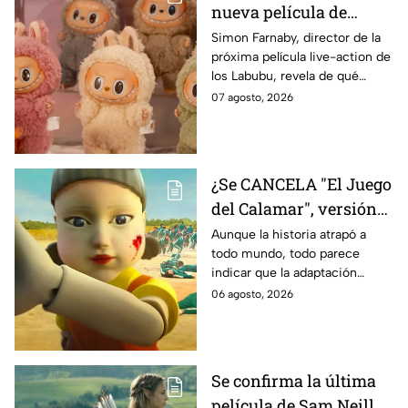
nueva película de
Labubu: de qué tratará
Simon Farnaby, director de la
próxima película live-action de
y cuándo se estrena
los Labubu, revela de qué
tratará la cinta. Aquí te
07 agosto, 2026
contamos los detalles.
¿Se CANCELA "El Juego
del Calamar", versión
Estados Unidos? Esto
Aunque la historia atrapó a
todo mundo, todo parece
es lo que se sabe al
indicar que la adaptación
momento
podría ser cancelada:
06 agosto, 2026
Se confirma la última
película de Sam Neill