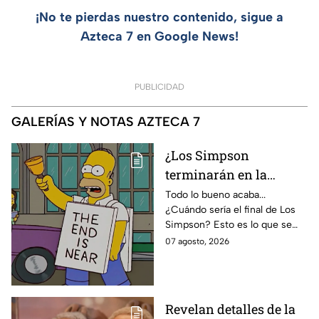
¡No te pierdas nuestro contenido, sigue a
Azteca 7 en Google News!
PUBLICIDAD
GALERÍAS Y NOTAS AZTECA 7
¿Los Simpson
terminarán en la
temporada 40? Actriz
Todo lo bueno acaba...
¿Cuándo sería el final de Los
de Bart Simpson da
Simpson? Esto es lo que se
IMPACTANTE
sabe:
07 agosto, 2026
declaración
Revelan detalles de la