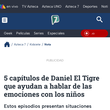
en vivo
TV Azteca
Azteca UNO
Azteca 7
Deportes
Notic
Geek
Películas
Series
Especiales
En Viv
Azteca 7
Kidsiete
Nota
PUBLICIDAD
5 capítulos de Daniel El Tigre
que ayudan a hablar de las
emociones con los niños
Estos episodios presentan situaciones