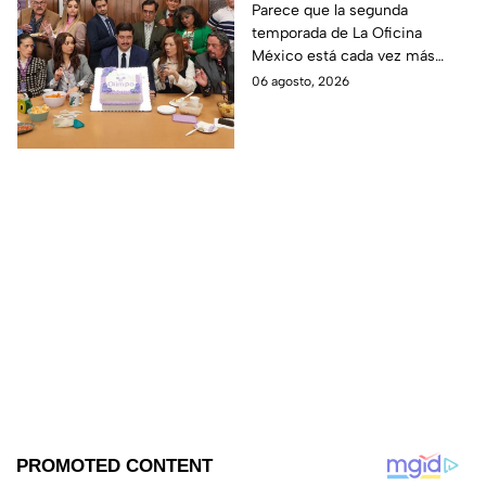
temporada 2 y un
Parece que la segunda
temporada de La Oficina
detalle desata teorías
México está cada vez más
entre los fans
cerca, pues el elenco ya se
06 agosto, 2026
encuentra en grabaciones y ya
se filtraron las primeras
imágenes del set.