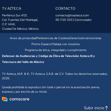
TV AZTECA
CONTACTO
Periférico Sur 4121,
contacto@tvazteca.com
Col. Fuentes Del Pedregal,
55 1720 1313
| Conmutador
C.P. 14141,
Ciudad De México, México.
Aviso de privacidad
Preferencias de Cookies
Derechos
Inversionistas
Promo Espacio
Trabaja con nosotros
Programa de ética, integridad y cumplimiento
Defensor de Audiencias y Código de Ética de Televisión Azteca III y
Televisora del Valle de México
TV Azteca, M.R. & ©, TV Azteca, S.A.B. de C.V. Todos los derechos reservados,
2025.
Queda prohibida la reproducción total o parcial sin la autorización previa,
expresa y por escrito de su titular.
Subir inicio