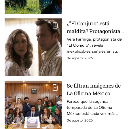
videojuego.
¿"El Conjuro” está
maldita? Protagonista
revela INQUIETANTES
Vera Farmiga, protagonista de
“El Conjuro”, revela
señales en su cuerpo
inexplicables señales en su
durante la grabación de
cuerpo durante el rodaje de la
06 agosto, 2026
la película
película
Se filtran imágenes de
La Oficina México
temporada 2 y un
Parece que la segunda
temporada de La Oficina
detalle desata teorías
México está cada vez más
entre los fans
cerca, pues el elenco ya se
06 agosto, 2026
encuentra en grabaciones y ya