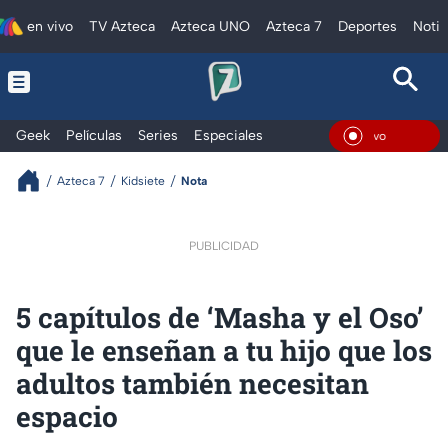
en vivo
TV Azteca
Azteca UNO
Azteca 7
Deportes
Notic
Geek
Películas
Series
Especiales
En Vivo
Azteca 7
Kidsiete
Nota
PUBLICIDAD
5 capítulos de ‘Masha y el Oso’
que le enseñan a tu hijo que los
adultos también necesitan
espacio