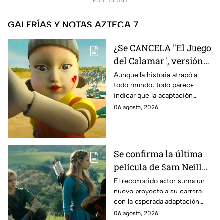
PUBLICIDAD
GALERÍAS Y NOTAS AZTECA 7
¿Se CANCELA "El Juego
del Calamar", versión
Estados Unidos? Esto
Aunque la historia atrapó a
todo mundo, todo parece
es lo que se sabe al
indicar que la adaptación
momento
podría ser cancelada:
06 agosto, 2026
Se confirma la última
película de Sam Neill
antes de morir: esto es
El reconocido actor suma un
nuevo proyecto a su carrera
lo que se sabe hasta
con la esperada adaptación
ahora
cinematográfica del popular
06 agosto, 2026