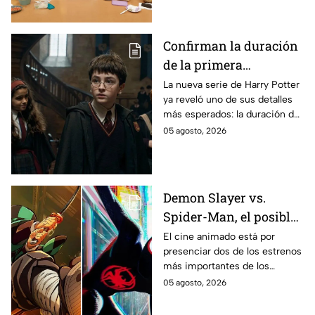
se filtraron las primeras
imágenes del set.
Confirman la duración
de la primera
temporada de Harry
La nueva serie de Harry Potter
ya reveló uno de sus detalles
Potter y emocionará a
más esperados: la duración de
los fans de los libros
la primera temporada basada
05 agosto, 2026
en los libros de J.K. Rowling.
Demon Slayer vs.
Spider-Man, el posible
gran enfrentamiento
El cine animado está por
presenciar dos de los estrenos
en taquilla del 2027
más importantes de los
últimos años.
05 agosto, 2026