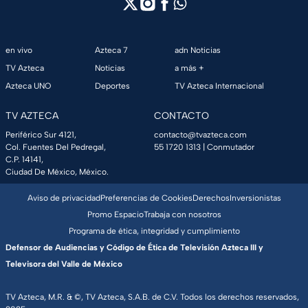
en vivo
Azteca 7
adn Noticias
TV Azteca
Noticias
a más +
Azteca UNO
Deportes
TV Azteca Internacional
TV AZTECA
CONTACTO
Periférico Sur 4121,
contacto@tvazteca.com
Col. Fuentes Del Pedregal,
55 1720 1313
| Conmutador
C.P. 14141,
Ciudad De México, México.
Aviso de privacidad
Preferencias de Cookies
Derechos
Inversionistas
Promo Espacio
Trabaja con nosotros
Programa de ética, integridad y cumplimiento
Defensor de Audiencias y Código de Ética de Televisión Azteca III y
Televisora del Valle de México
TV Azteca, M.R. & ©, TV Azteca, S.A.B. de C.V. Todos los derechos reservados,