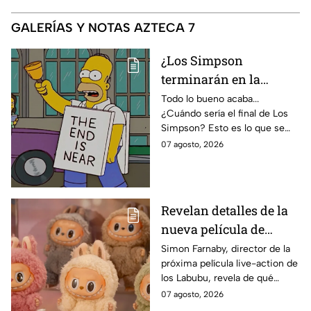
GALERÍAS Y NOTAS AZTECA 7
¿Los Simpson
terminarán en la
temporada 40? Actriz
Todo lo bueno acaba...
¿Cuándo sería el final de Los
de Bart Simpson da
Simpson? Esto es lo que se
IMPACTANTE
sabe:
07 agosto, 2026
declaración
Revelan detalles de la
nueva película de
Labubu: de qué tratará
Simon Farnaby, director de la
próxima película live-action de
y cuándo se estrena
los Labubu, revela de qué
tratará la cinta. Aquí te
07 agosto, 2026
contamos los detalles.