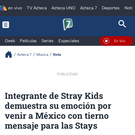
en vivo
TV Azteca
Azteca UNO
Azteca 7
Deportes
Notic
Geek
Películas
Series
Especiales
En Vivo
Azteca 7
Música
Nota
PUBLICIDAD
Integrante de Stray Kids
demuestra su emoción por
venir a México con tierno
mensaje para las Stays