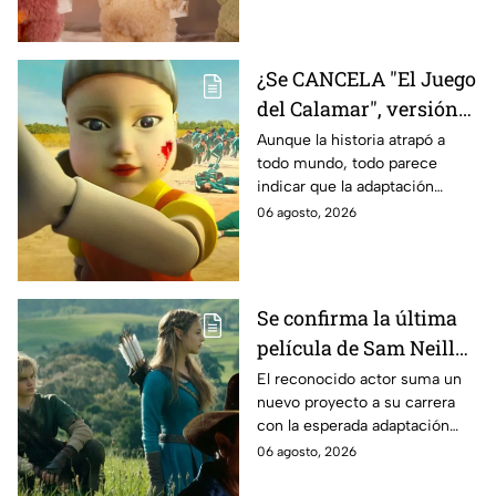
¿Se CANCELA "El Juego
del Calamar", versión
Estados Unidos? Esto
Aunque la historia atrapó a
todo mundo, todo parece
es lo que se sabe al
indicar que la adaptación
momento
podría ser cancelada:
06 agosto, 2026
Se confirma la última
película de Sam Neill
antes de morir: esto es
El reconocido actor suma un
nuevo proyecto a su carrera
lo que se sabe hasta
con la esperada adaptación
ahora
cinematográfica del popular
06 agosto, 2026
videojuego.