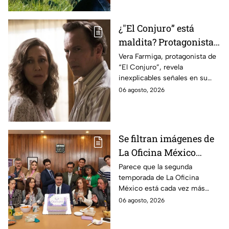
¿"El Conjuro” está
maldita? Protagonista
revela INQUIETANTES
Vera Farmiga, protagonista de
“El Conjuro”, revela
señales en su cuerpo
inexplicables señales en su
durante la grabación de
cuerpo durante el rodaje de la
06 agosto, 2026
la película
película
Se filtran imágenes de
La Oficina México
temporada 2 y un
Parece que la segunda
temporada de La Oficina
detalle desata teorías
México está cada vez más
entre los fans
cerca, pues el elenco ya se
06 agosto, 2026
encuentra en grabaciones y ya
se filtraron las primeras