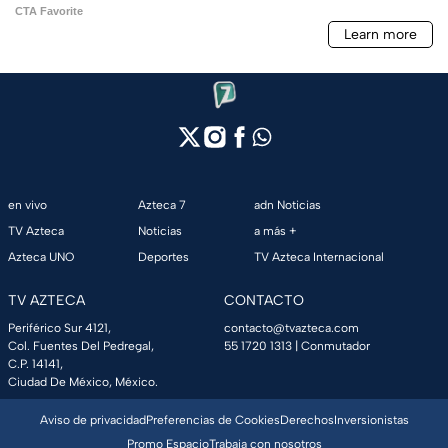
en vivo
Azteca 7
adn Noticias
TV Azteca
Noticias
a más +
Azteca UNO
Deportes
TV Azteca Internacional
TV AZTECA
CONTACTO
Periférico Sur 4121,
contacto@tvazteca.com
Col. Fuentes Del Pedregal,
55 1720 1313
| Conmutador
C.P. 14141,
Ciudad De México, México.
Aviso de privacidad
Preferencias de Cookies
Derechos
Inversionistas
Promo Espacio
Trabaja con nosotros